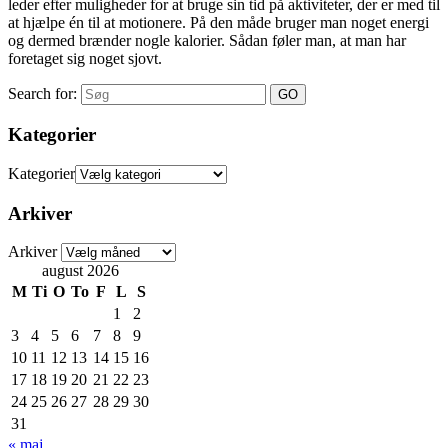
leder efter muligheder for at bruge sin tid på aktiviteter, der er med til
at hjælpe én til at motionere. På den måde bruger man noget energi
og dermed brænder nogle kalorier. Sådan føler man, at man har
foretaget sig noget sjovt.
Search for:
Kategorier
Kategorier
Arkiver
Arkiver
august 2026
M
Ti
O
To
F
L
S
1
2
3
4
5
6
7
8
9
10
11
12
13
14
15
16
17
18
19
20
21
22
23
24
25
26
27
28
29
30
31
« maj