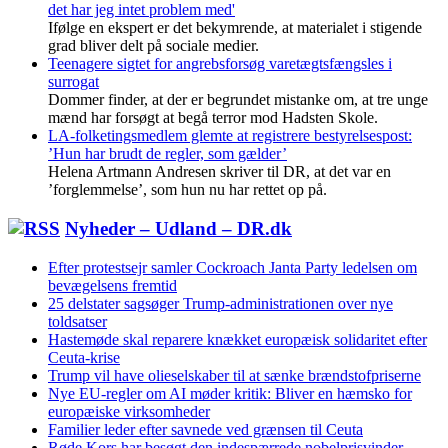
det har jeg intet problem med'
Ifølge en ekspert er det bekymrende, at materialet i stigende
grad bliver delt på sociale medier.
Teenagere sigtet for angrebsforsøg varetægtsfængsles i
surrogat
Dommer finder, at der er begrundet mistanke om, at tre unge
mænd har forsøgt at begå terror mod Hadsten Skole.
LA-folketingsmedlem glemte at registrere bestyrelsespost:
’Hun har brudt de regler, som gælder’
Helena Artmann Andresen skriver til DR, at det var en
’forglemmelse’, som hun nu har rettet op på.
Nyheder – Udland – DR.dk
Efter protestsejr samler Cockroach Janta Party ledelsen om
bevægelsens fremtid
25 delstater sagsøger Trump-administrationen over nye
toldsatser
Hastemøde skal reparere knækket europæisk solidaritet efter
Ceuta-krise
Trump vil have olieselskaber til at sænke brændstofpriserne
Nye EU-regler om AI møder kritik: Bliver en hæmsko for
europæiske virksomheder
Familier leder efter savnede ved grænsen til Ceuta
Røde Kors har besøgt den indespærrede nobelprisvinder