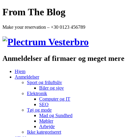
From The Blog
Make your reservation – +30 0123 456789
Anmeldelser af firmaer og meget mere
Hjem
Anmeldelser
Sport og friluftsliv
Biler og sjov
Elektronik
Computer og IT
SEO
Tøj og mode
Mad og Sundhed
Møbler
Arbejde
Ikke kategoriseret