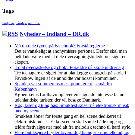
Tags
hudpleje
hårpleje
parfume
Nyheder – Indland – DR.dk
Må du dele tyven på Facebook? Forstå reglerne
Det er vanskeligt at anonymisere personer. Derfor skal man
helt lade være med at dele overvågningsbillederne, siger en
ekspert.
'Total overraskelse og chok': Forældre på skole undrer sig
Tre teenagere er sigtet for at planlægge et angreb på skole i
Favrskov. Ingen af de anholdte var bosat i kommunen.
Spanien var sommerens mest populære rejsemål fra
København
Københavns Lufthavn oplever en stigende interesse blandt
udenlandske turister, der vil besøge Danmark.
Røg, laser og tung bas: Smukfest satser på elektronisk musik
med ny scene
Smukfest åbner for første gang en hel scene dedikeret til
elektronisk musik. Ekko-scenen skal samle både unge og
ældre festivalgæster med alt fra melodisk techno til hard style.
Flere butiksejere bryder loven: 'Jeg hænger kriminelle ud, og