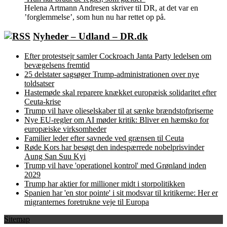
Helena Artmann Andresen skriver til DR, at det var en
’forglemmelse’, som hun nu har rettet op på.
Nyheder – Udland – DR.dk
Efter protestsejr samler Cockroach Janta Party ledelsen om
bevægelsens fremtid
25 delstater sagsøger Trump-administrationen over nye
toldsatser
Hastemøde skal reparere knækket europæisk solidaritet efter
Ceuta-krise
Trump vil have olieselskaber til at sænke brændstofpriserne
Nye EU-regler om AI møder kritik: Bliver en hæmsko for
europæiske virksomheder
Familier leder efter savnede ved grænsen til Ceuta
Røde Kors har besøgt den indespærrede nobelprisvinder
Aung San Suu Kyi
Trump vil have 'operationel kontrol' med Grønland inden
2029
Trump har aktier for millioner midt i storpolitikken
Spanien har 'en stor pointe' i sit modsvar til kritikerne: Her er
migranternes foretrukne veje til Europa
Sitemap