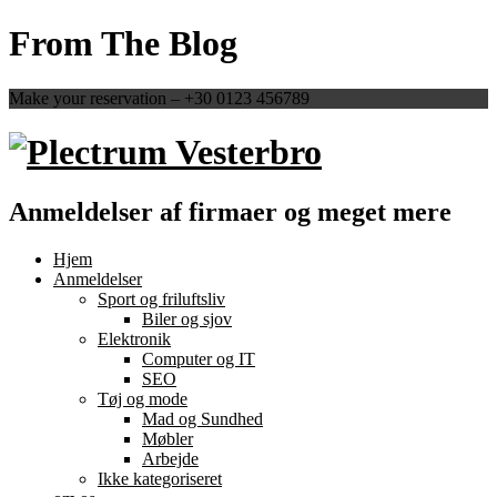
From The Blog
Make your reservation – +30 0123 456789
Anmeldelser af firmaer og meget mere
Hjem
Anmeldelser
Sport og friluftsliv
Biler og sjov
Elektronik
Computer og IT
SEO
Tøj og mode
Mad og Sundhed
Møbler
Arbejde
Ikke kategoriseret