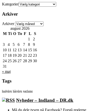
Kategorier
Arkiver
Arkiver
august 2026
M
Ti
O
To
F
L
S
1
2
3
4
5
6
7
8
9
10
11
12
13
14
15
16
17
18
19
20
21
22
23
24
25
26
27
28
29
30
31
« maj
Tags
hudpleje
hårpleje
parfume
Nyheder – Indland – DR.dk
Må du dele tyven på Facebook? Forstå reglerne