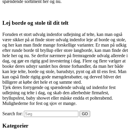
spændende sortiment her og nu.
Lej borde og stole til dit telt
Foruden et stort udvalg indenfor udlejning af telte, kan man også
være sikker på at finde store udvalg indenfor leje af borde og stole,
og her kan man finde mange forskellige varianter. Er man på udkig
efter runde borde til bryllup eller store langborde, kan man finde det
hele her og nu. Se derfor nærmere på fremragende udvalg allerede i
dag, og gør en rigtig god investering i dag. Flere og flere vælger at
booke deres udstyr samlet hos denne forhandler, da man her både
kan leje telte, borde og stole, barudstyr, pynt og alt til ens fest. Man
kan også finde rigtig gode mængderabatter, og derved bliver det
billigere at købe det hele et og samme sted.
Tjek deres forrygende og spændende udvalg ud indenfor fest
udlejning og telte i dag, og skab den allerbedste firmafest,
bryllupsfest, baby showet eller måske endda et polterabend.
Mulighederne for fest og sjov er mange.
Search for:
Kategorier