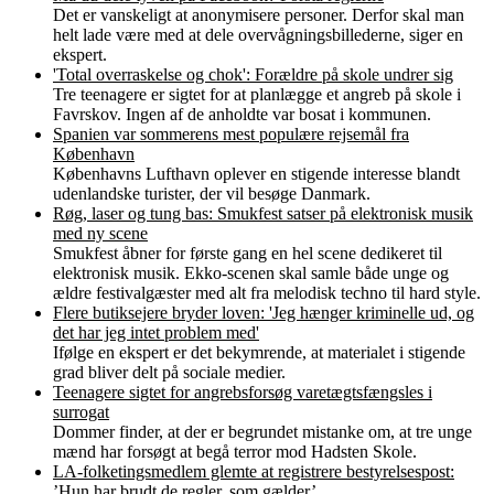
Det er vanskeligt at anonymisere personer. Derfor skal man
helt lade være med at dele overvågningsbillederne, siger en
ekspert.
'Total overraskelse og chok': Forældre på skole undrer sig
Tre teenagere er sigtet for at planlægge et angreb på skole i
Favrskov. Ingen af de anholdte var bosat i kommunen.
Spanien var sommerens mest populære rejsemål fra
København
Københavns Lufthavn oplever en stigende interesse blandt
udenlandske turister, der vil besøge Danmark.
Røg, laser og tung bas: Smukfest satser på elektronisk musik
med ny scene
Smukfest åbner for første gang en hel scene dedikeret til
elektronisk musik. Ekko-scenen skal samle både unge og
ældre festivalgæster med alt fra melodisk techno til hard style.
Flere butiksejere bryder loven: 'Jeg hænger kriminelle ud, og
det har jeg intet problem med'
Ifølge en ekspert er det bekymrende, at materialet i stigende
grad bliver delt på sociale medier.
Teenagere sigtet for angrebsforsøg varetægtsfængsles i
surrogat
Dommer finder, at der er begrundet mistanke om, at tre unge
mænd har forsøgt at begå terror mod Hadsten Skole.
LA-folketingsmedlem glemte at registrere bestyrelsespost:
’Hun har brudt de regler, som gælder’