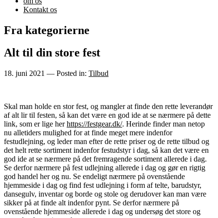
om os
Kontakt os
Fra kategorierne
Alt til din store fest
18. juni 2021
— Posted in:
Tilbud
Skal man holde en stor fest, og mangler at finde den rette leverandør
af alt lir til festen, så kan det være en god ide at se nærmere på dette
link, som er lige her
https://festgear.dk/
. Herinde finder man netop
nu alletiders mulighed for at finde meget mere indenfor
festudlejning, og leder man efter de rette priser og de rette tilbud og
det helt rette sortiment indenfor festudstyr i dag, så kan det være en
god ide at se nærmere på det fremragende sortiment allerede i dag.
Se derfor nærmere på fest udlejning allerede i dag og gør en rigtig
god handel her og nu. Se endeligt nærmere på ovenstående
hjemmeside i dag og find fest udlejning i form af telte, barudstyr,
dansegulv, inventar og borde og stole og derudover kan man være
sikker på at finde alt indenfor pynt. Se derfor nærmere på
ovenstående hjemmeside allerede i dag og undersøg det store og