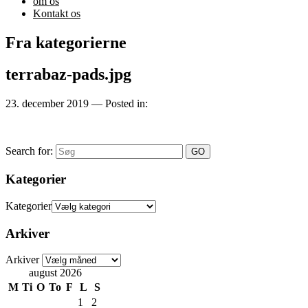
om os
Kontakt os
Fra kategorierne
terrabaz-pads.jpg
23. december 2019
— Posted in:
Search for:
Kategorier
Kategorier
Arkiver
Arkiver
august 2026
M
Ti
O
To
F
L
S
1
2