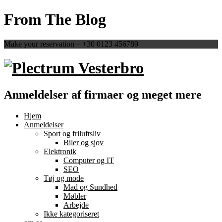
From The Blog
Make your reservation – +30 0123 456789
Anmeldelser af firmaer og meget mere
Hjem
Anmeldelser
Sport og friluftsliv
Biler og sjov
Elektronik
Computer og IT
SEO
Tøj og mode
Mad og Sundhed
Møbler
Arbejde
Ikke kategoriseret