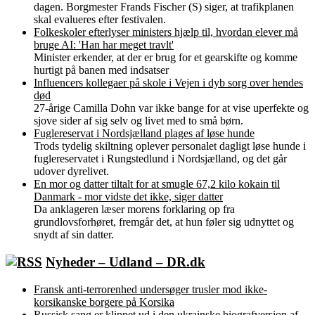
dagen. Borgmester Frands Fischer (S) siger, at trafikplanen
skal evalueres efter festivalen.
Folkeskoler efterlyser ministers hjælp til, hvordan elever må
bruge AI: 'Han har meget travlt'
Minister erkender, at der er brug for et gearskifte og komme
hurtigt på banen med indsatser
Influencers kollegaer på skole i Vejen i dyb sorg over hendes
død
27-årige Camilla Dohn var ikke bange for at vise uperfekte og
sjove sider af sig selv og livet med to små børn.
Fuglereservat i Nordsjælland plages af løse hunde
Trods tydelig skiltning oplever personalet dagligt løse hunde i
fuglereservatet i Rungstedlund i Nordsjælland, og det går
udover dyrelivet.
En mor og datter tiltalt for at smugle 67,2 kilo kokain til
Danmark - mor vidste det ikke, siger datter
Da anklageren læser morens forklaring op fra
grundlovsforhøret, fremgår det, at hun føler sig udnyttet og
snydt af sin datter.
Nyheder – Udland – DR.dk
Fransk anti-terrorenhed undersøger trusler mod ikke-
korsikanske borgere på Korsika
Russisk sang er klippet ud i den ukrainske biografversion af