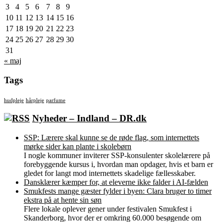
3
4
5
6
7
8
9
10
11
12
13
14
15
16
17
18
19
20
21
22
23
24
25
26
27
28
29
30
31
« maj
Tags
hudpleje
hårpleje
parfume
Nyheder – Indland – DR.dk
SSP: Lærere skal kunne se de røde flag, som internettets
mørke sider kan plante i skolebørn
I nogle kommuner inviterer SSP-konsulenter skolelærere på
forebyggende kursus i, hvordan man opdager, hvis et barn er
gledet for langt mod internettets skadelige fællesskaber.
Dansklærer kæmper for, at eleverne ikke falder i AI-fælden
Smukfests mange gæster fylder i byen: Clara bruger to timer
ekstra på at hente sin søn
Flere lokale oplever gener under festivalen Smukfest i
Skanderborg, hvor der er omkring 60.000 besøgende om