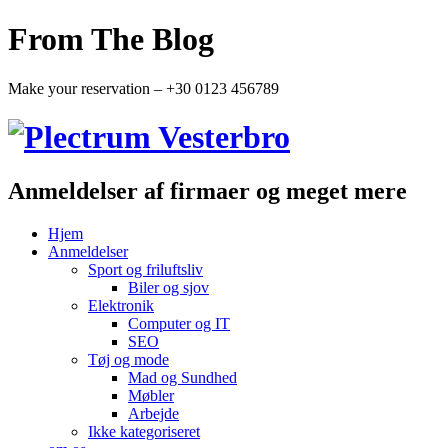
From The Blog
Make your reservation – +30 0123 456789
Anmeldelser af firmaer og meget mere
Hjem
Anmeldelser
Sport og friluftsliv
Biler og sjov
Elektronik
Computer og IT
SEO
Tøj og mode
Mad og Sundhed
Møbler
Arbejde
Ikke kategoriseret