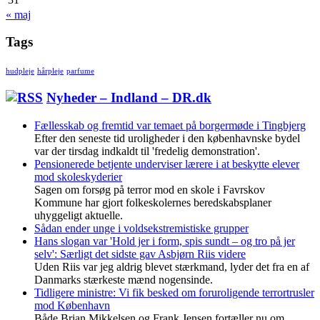
« maj
Tags
hudpleje
hårpleje
parfume
Nyheder – Indland – DR.dk
Fællesskab og fremtid var temaet på borgermøde i Tingbjerg
Efter den seneste tid uroligheder i den københavnske bydel
var der tirsdag indkaldt til 'fredelig demonstration'.
Pensionerede betjente underviser lærere i at beskytte elever
mod skoleskyderier
Sagen om forsøg på terror mod en skole i Favrskov
Kommune har gjort folkeskolernes beredskabsplaner
uhyggeligt aktuelle.
Sådan ender unge i voldsekstremistiske grupper
Hans slogan var 'Hold jer i form, spis sundt – og tro på jer
selv': Særligt det sidste gav Asbjørn Riis videre
Uden Riis var jeg aldrig blevet stærkmand, lyder det fra en af
Danmarks stærkeste mænd nogensinde.
Tidligere ministre: Vi fik besked om foruroligende terrortrusler
mod København
Både Brian Mikkelsen og Frank Jensen fortæller nu om