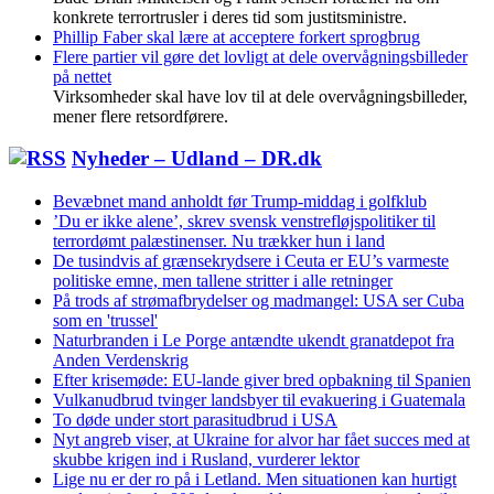
konkrete terrortrusler i deres tid som justitsministre.
Phillip Faber skal lære at acceptere forkert sprogbrug
Flere partier vil gøre det lovligt at dele overvågningsbilleder
på nettet
Virksomheder skal have lov til at dele overvågningsbilleder,
mener flere retsordførere.
Nyheder – Udland – DR.dk
Bevæbnet mand anholdt før Trump-middag i golfklub
’Du er ikke alene’, skrev svensk venstrefløjspolitiker til
terrordømt palæstinenser. Nu trækker hun i land
De tusindvis af grænsekrydsere i Ceuta er EU’s varmeste
politiske emne, men tallene stritter i alle retninger
På trods af strømafbrydelser og madmangel: USA ser Cuba
som en 'trussel'
Naturbranden i Le Porge antændte ukendt granatdepot fra
Anden Verdenskrig
Efter krisemøde: EU-lande giver bred opbakning til Spanien
Vulkanudbrud tvinger landsbyer til evakuering i Guatemala
To døde under stort parasitudbrud i USA
Nyt angreb viser, at Ukraine for alvor har fået succes med at
skubbe krigen ind i Rusland, vurderer lektor
Lige nu er der ro på i Letland. Men situationen kan hurtigt