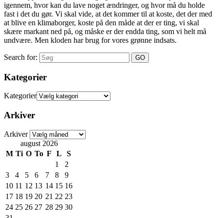
igennem, hvor kan du lave noget ændringer, og hvor må du holde
fast i det du gør. Vi skal vide, at det kommer til at koste, det der med
at blive en klimaborger, koste på den måde at der er ting, vi skal
skære markant ned på, og måske er der endda ting, som vi helt må
undvære. Men kloden har brug for vores grønne indsats.
Search for:
Kategorier
Kategorier
Arkiver
Arkiver
august 2026
M
Ti
O
To
F
L
S
1
2
3
4
5
6
7
8
9
10
11
12
13
14
15
16
17
18
19
20
21
22
23
24
25
26
27
28
29
30
31