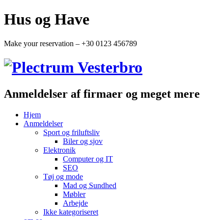
Hus og Have
Make your reservation – +30 0123 456789
Anmeldelser af firmaer og meget mere
Hjem
Anmeldelser
Sport og friluftsliv
Biler og sjov
Elektronik
Computer og IT
SEO
Tøj og mode
Mad og Sundhed
Møbler
Arbejde
Ikke kategoriseret