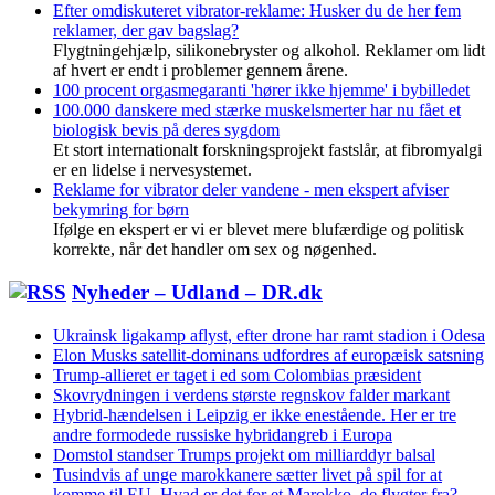
Efter omdiskuteret vibrator-reklame: Husker du de her fem
reklamer, der gav bagslag?
Flygtningehjælp, silikonebryster og alkohol. Reklamer om lidt
af hvert er endt i problemer gennem årene.
100 procent orgasmegaranti 'hører ikke hjemme' i bybilledet
100.000 danskere med stærke muskelsmerter har nu fået et
biologisk bevis på deres sygdom
Et stort internationalt forskningsprojekt fastslår, at fibromyalgi
er en lidelse i nervesystemet.
Reklame for vibrator deler vandene - men ekspert afviser
bekymring for børn
Ifølge en ekspert er vi er blevet mere blufærdige og politisk
korrekte, når det handler om sex og nøgenhed.
Nyheder – Udland – DR.dk
Ukrainsk ligakamp aflyst, efter drone har ramt stadion i Odesa
Elon Musks satellit-dominans udfordres af europæisk satsning
Trump-allieret er taget i ed som Colombias præsident
Skovrydningen i verdens største regnskov falder markant
Hybrid-hændelsen i Leipzig er ikke enestående. Her er tre
andre formodede russiske hybridangreb i Europa
Domstol standser Trumps projekt om milliarddyr balsal
Tusindvis af unge marokkanere sætter livet på spil for at
komme til EU. Hvad er det for et Marokko, de flygter fra?