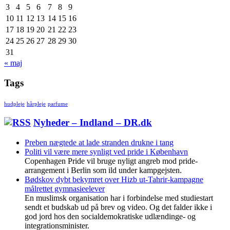
3
4
5
6
7
8
9
10
11
12
13
14
15
16
17
18
19
20
21
22
23
24
25
26
27
28
29
30
31
« maj
Tags
hudpleje
hårpleje
parfume
Nyheder – Indland – DR.dk
Preben nægtede at lade stranden drukne i tang
Politi vil være mere synligt ved pride i København
Copenhagen Pride vil bruge nyligt angreb mod pride-
arrangement i Berlin som ild under kampgejsten.
Bødskov dybt bekymret over Hizb ut-Tahrir-kampagne
målrettet gymnasieelever
En muslimsk organisation har i forbindelse med studiestart
sendt et budskab ud på brev og video. Og det falder ikke i
god jord hos den socialdemokratiske udlændinge- og
integrationsminister.