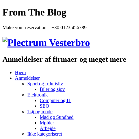
From The Blog
Make your reservation – +30 0123 456789
Anmeldelser af firmaer og meget mere
Hjem
Anmeldelser
Sport og friluftsliv
Biler og sjov
Elektronik
Computer og IT
SEO
Tøj og mode
Mad og Sundhed
Møbler
Arbejde
Ikke kategoriseret