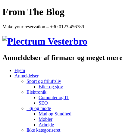
From The Blog
Make your reservation – +30 0123 456789
Anmeldelser af firmaer og meget mere
Hjem
Anmeldelser
Sport og friluftsliv
Biler og sjov
Elektronik
Computer og IT
SEO
Tøj og mode
Mad og Sundhed
Møbler
Arbejde
Ikke kategoriseret