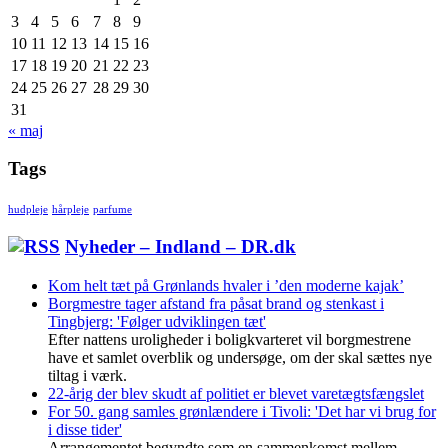
3
4
5
6
7
8
9
10
11
12
13
14
15
16
17
18
19
20
21
22
23
24
25
26
27
28
29
30
31
« maj
Tags
hudpleje
hårpleje
parfume
Nyheder – Indland – DR.dk
Kom helt tæt på Grønlands hvaler i ’den moderne kajak’
Borgmestre tager afstand fra påsat brand og stenkast i
Tingbjerg: 'Følger udviklingen tæt'
Efter nattens uroligheder i boligkvarteret vil borgmestrene
have et samlet overblik og undersøge, om der skal sættes nye
tiltag i værk.
22-årig der blev skudt af politiet er blevet varetægtsfængslet
For 50. gang samles grønlændere i Tivoli: 'Det har vi brug for
i disse tider'
Arrangementet begyndte som en sammenkomst mellem