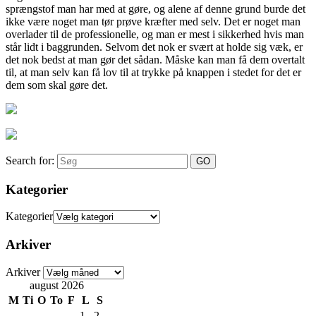
sprængstof man har med at gøre, og alene af denne grund burde det
ikke være noget man tør prøve kræfter med selv. Det er noget man
overlader til de professionelle, og man er mest i sikkerhed hvis man
står lidt i baggrunden. Selvom det nok er svært at holde sig væk, er
det nok bedst at man gør det sådan. Måske kan man få dem overtalt
til, at man selv kan få lov til at trykke på knappen i stedet for det er
dem som skal gøre det.
Search for:
Kategorier
Kategorier
Arkiver
Arkiver
august 2026
M
Ti
O
To
F
L
S
1
2