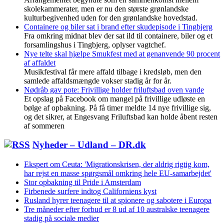
skolekammerater, men er nu den største grønlandske
kulturbegivenhed uden for den grønlandske hovedstad.
Containere og biler sat i brand efter skudepisode i Tingbjerg
Fra omkring midnat blev der sat ild til containere, biler og et
forsamlingshus i Tingbjerg, oplyser vagtchef.
Nye telte skal hjælpe Smukfest med at genanvende 90 procent
af affaldet
Musikfestival får mere affald tilbage i kredsløb, men den
samlede affaldsmængde vokser stadig år for år.
Nødråb gav pote: Frivillige holder friluftsbad oven vande
Et opslag på Facebook om mangel på frivillige udløste en
bølge af opbakning. På få timer meldte 14 nye frivillige sig,
og det sikrer, at Engesvang Friluftsbad kan holde åbent resten
af sommeren
Nyheder – Udland – DR.dk
Ekspert om Ceuta: 'Migrationskrisen, der aldrig rigtig kom,
har rejst en masse spørgsmål omkring hele EU-samarbejdet'
Stor opbakning til Pride i Amsterdam
Firbenede surfere indtog Californiens kyst
Rusland hyrer teenagere til at spionere og sabotere i Europa
Tre måneder efter forbud er 8 ud af 10 australske teenagere
stadig på sociale medier