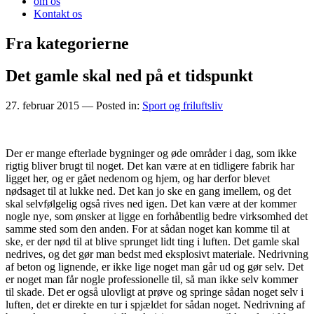
om os
Kontakt os
Fra kategorierne
Det gamle skal ned på et tidspunkt
27. februar 2015
— Posted in:
Sport og friluftsliv
Der er mange efterlade bygninger og øde områder i dag, som ikke
rigtig bliver brugt til noget. Det kan være at en tidligere fabrik har
ligget her, og er gået nedenom og hjem, og har derfor blevet
nødsaget til at lukke ned. Det kan jo ske en gang
imellem, og det
skal selvfølgelig også rives ned igen. Det kan være at der kommer
nogle nye, som ønsker at ligge en forhåbentlig bedre virksomhed det
samme sted som den anden. For at sådan noget kan komme til at
ske, er der nød til at blive sprunget lidt ting i luften. Det gamle skal
nedrives, og det gør man bedst med eksplosivt materiale. Nedrivning
af beton og lignende, er ikke lige noget man går ud og gør selv. Det
er noget man får nogle professionelle til, så man ikke selv kommer
til skade. Det er også ulovligt at prøve og springe sådan noget selv i
luften, det er direkte en tur i spjældet for sådan noget. Nedrivning af