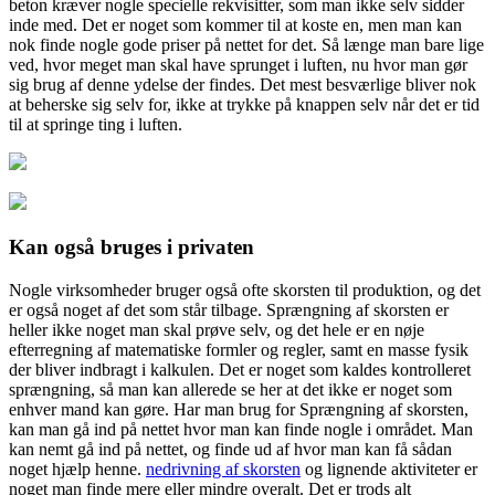
beton kræver nogle specielle rekvisitter, som man ikke selv sidder
inde med. Det er noget som kommer til at koste en, men man kan
nok finde nogle gode priser på nettet for det. Så længe man bare lige
ved, hvor meget man skal have sprunget i luften, nu hvor man gør
sig brug af denne ydelse der findes. Det mest besværlige bliver nok
at beherske sig selv for, ikke at trykke på knappen selv når det er tid
til at springe ting i luften.
Kan også bruges i privaten
Nogle virksomheder bruger også ofte skorsten til produktion, og det
er også noget af det som står tilbage. Sprængning af skorsten er
heller ikke noget man skal prøve selv, og det hele er en nøje
efterregning af matematiske formler og regler, samt en masse fysik
der bliver indbragt i kalkulen. Det er noget som kaldes kontrolleret
sprængning, så man kan allerede se her at det ikke er noget som
enhver mand kan gøre. Har man brug for Sprængning af skorsten,
kan man gå ind på nettet hvor man kan finde nogle i området. Man
kan nemt gå ind på nettet, og finde ud af hvor man kan få sådan
noget hjælp henne.
nedrivning af skorsten
og lignende aktiviteter er
noget man finde mere eller mindre overalt. Det er trods alt