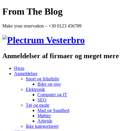
From The Blog
Make your reservation – +30 0123 456789
Anmeldelser af firmaer og meget mere
Hjem
Anmeldelser
Sport og friluftsliv
Biler og sjov
Elektronik
Computer og IT
SEO
Tøj og mode
Mad og Sundhed
Møbler
Arbejde
Ikke kategoriseret