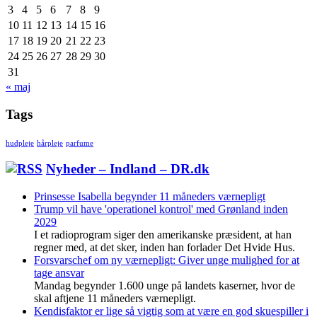
3
4
5
6
7
8
9
10
11
12
13
14
15
16
17
18
19
20
21
22
23
24
25
26
27
28
29
30
31
« maj
Tags
hudpleje
hårpleje
parfume
Nyheder – Indland – DR.dk
Prinsesse Isabella begynder 11 måneders værnepligt
Trump vil have 'operationel kontrol' med Grønland inden
2029
I et radioprogram siger den amerikanske præsident, at han
regner med, at det sker, inden han forlader Det Hvide Hus.
Forsvarschef om ny værnepligt: Giver unge mulighed for at
tage ansvar
Mandag begynder 1.600 unge på landets kaserner, hvor de
skal aftjene 11 måneders værnepligt.
Kendisfaktor er lige så vigtig som at være en god skuespiller i