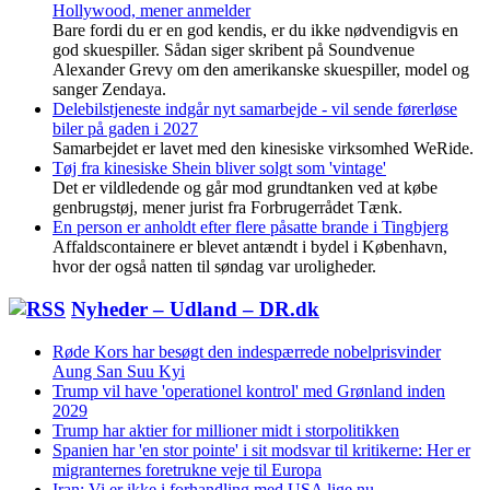
Hollywood, mener anmelder
Bare fordi du er en god kendis, er du ikke nødvendigvis en
god skuespiller. Sådan siger skribent på Soundvenue
Alexander Grevy om den amerikanske skuespiller, model og
sanger Zendaya.
Delebilstjeneste indgår nyt samarbejde - vil sende førerløse
biler på gaden i 2027
Samarbejdet er lavet med den kinesiske virksomhed WeRide.
Tøj fra kinesiske Shein bliver solgt som 'vintage'
Det er vildledende og går mod grundtanken ved at købe
genbrugstøj, mener jurist fra Forbrugerrådet Tænk.
En person er anholdt efter flere påsatte brande i Tingbjerg
Affaldscontainere er blevet antændt i bydel i København,
hvor der også natten til søndag var uroligheder.
Nyheder – Udland – DR.dk
Røde Kors har besøgt den indespærrede nobelprisvinder
Aung San Suu Kyi
Trump vil have 'operationel kontrol' med Grønland inden
2029
Trump har aktier for millioner midt i storpolitikken
Spanien har 'en stor pointe' i sit modsvar til kritikerne: Her er
migranternes foretrukne veje til Europa
Iran: Vi er ikke i forhandling med USA lige nu