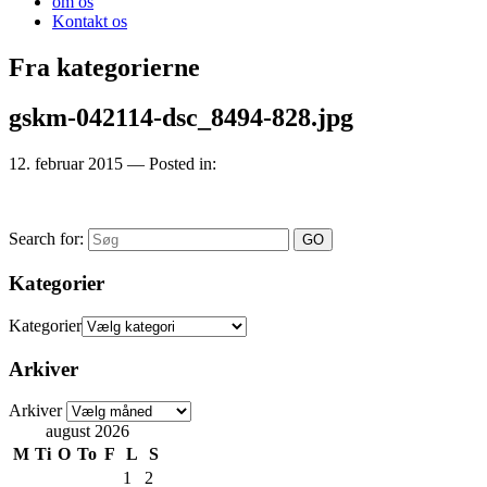
om os
Kontakt os
Fra kategorierne
gskm-042114-dsc_8494-828.jpg
12. februar 2015
— Posted in:
Search for:
Kategorier
Kategorier
Arkiver
Arkiver
august 2026
M
Ti
O
To
F
L
S
1
2