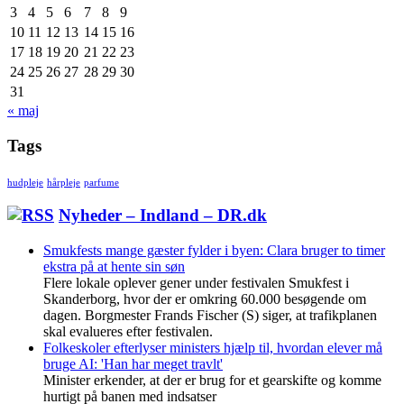
3
4
5
6
7
8
9
10
11
12
13
14
15
16
17
18
19
20
21
22
23
24
25
26
27
28
29
30
31
« maj
Tags
hudpleje
hårpleje
parfume
Nyheder – Indland – DR.dk
Smukfests mange gæster fylder i byen: Clara bruger to timer
ekstra på at hente sin søn
Flere lokale oplever gener under festivalen Smukfest i
Skanderborg, hvor der er omkring 60.000 besøgende om
dagen. Borgmester Frands Fischer (S) siger, at trafikplanen
skal evalueres efter festivalen.
Folkeskoler efterlyser ministers hjælp til, hvordan elever må
bruge AI: 'Han har meget travlt'
Minister erkender, at der er brug for et gearskifte og komme
hurtigt på banen med indsatser