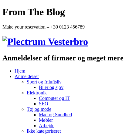
From The Blog
Make your reservation – +30 0123 456789
Anmeldelser af firmaer og meget mere
Hjem
Anmeldelser
Sport og friluftsliv
Biler og sjov
Elektronik
Computer og IT
SEO
Tøj og mode
Mad og Sundhed
Møbler
Arbejde
Ikke kategoriseret