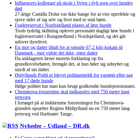
Influencers kollegaer på skole i Vejen i dyb sorg over hendes
død
27-årige Camilla Dohn var ikke bange for at vise uperfekte og
sjove sider af sig selv og livet med to små børn.
Fuglereservat i Nordsjælland plages af løse hunde
Trods tydelig skiltning oplever personalet dagligt løse hunde i
fuglereservatet i Rungstedlund i Nordsjælland, og det går
udover dyrelivet.
En mor og datter tiltalt for at smugle 67,2 kilo kokain til
Danmark - mor vidste det ikke, siger datter
Da anklageren læser morens forklaring op fra
grundlovsforhøret, fremgår det, at hun føler sig udnyttet og
snydt af sin datter.
Østjyllands Politi er blevet politianmeldt for vanrøgt efter sag
med 17 døde hunde
Ifølge politiet har man kun brugt godkendte hundepensionater.
Cheminova-forurening skal indkapsles med 750 meter lang
jernvæg
I forsøget på at inddæmme forureningen fra Cheminova-
grunden opsætter Region Midtjylland nu en 750 meter lang
jernvæg ved Harboøre Tange.
Nyheder – Udland – DR.dk
Er Ceuta-sagen blæst ud af proportioner?