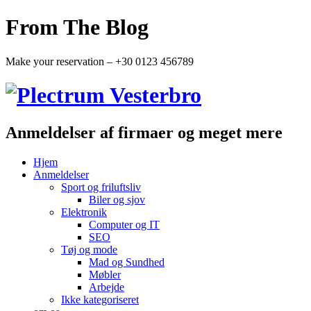
From The Blog
Make your reservation – +30 0123 456789
Anmeldelser af firmaer og meget mere
Hjem
Anmeldelser
Sport og friluftsliv
Biler og sjov
Elektronik
Computer og IT
SEO
Tøj og mode
Mad og Sundhed
Møbler
Arbejde
Ikke kategoriseret