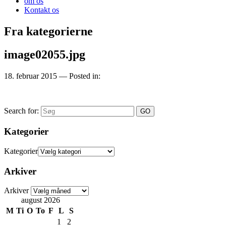
om os
Kontakt os
Fra kategorierne
image02055.jpg
18. februar 2015
— Posted in:
Search for:
Kategorier
Kategorier
Arkiver
Arkiver
august 2026
M
Ti
O
To
F
L
S
1
2