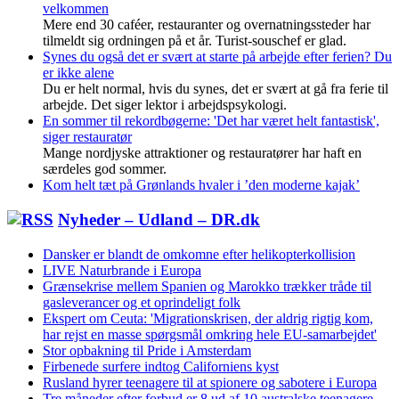
velkommen
Mere end 30 caféer, restauranter og overnatningssteder har
tilmeldt sig ordningen på et år. Turist-souschef er glad.
Synes du også det er svært at starte på arbejde efter ferien? Du
er ikke alene
Du er helt normal, hvis du synes, det er svært at gå fra ferie til
arbejde. Det siger lektor i arbejdspsykologi.
En sommer til rekordbøgerne: 'Det har været helt fantastisk',
siger restauratør
Mange nordjyske attraktioner og restauratører har haft en
særdeles god sommer.
Kom helt tæt på Grønlands hvaler i ’den moderne kajak’
Nyheder – Udland – DR.dk
Dansker er blandt de omkomne efter helikopterkollision
LIVE Naturbrande i Europa
Grænsekrise mellem Spanien og Marokko trækker tråde til
gasleverancer og et oprindeligt folk
Ekspert om Ceuta: 'Migrationskrisen, der aldrig rigtig kom,
har rejst en masse spørgsmål omkring hele EU-samarbejdet'
Stor opbakning til Pride i Amsterdam
Firbenede surfere indtog Californiens kyst
Rusland hyrer teenagere til at spionere og sabotere i Europa
Tre måneder efter forbud er 8 ud af 10 australske teenagere