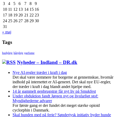
3
4
5
6
7
8
9
10
11
12
13
14
15
16
17
18
19
20
21
22
23
24
25
26
27
28
29
30
31
« maj
Tags
hudpleje
hårpleje
parfume
Nyheder – Indland – DR.dk
Nye AI-regler træder i kraft i dag
Det skal være nemmere for borgerne at gennemskue, hvornår
indhold på internettet er AI-generet. Det skal nye EU-regler,
der træder i kraft i dag blandt andet hjælpe med.
14 år gammelt genbrugstræ får nyt liv på Smukfest
Under obduktion fandt Jørgen nyt og livsfarligt stof:
Myndighederne advarer
For første gang er der fundet det meget stærke opioid
cyclorphin i Danmark.
Skal hunden med på ferie? Sønderjysk initiativ byder hunde