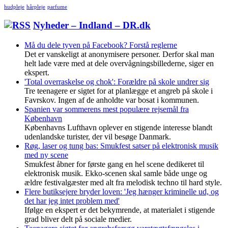
hudpleje
hårpleje
parfume
Nyheder – Indland – DR.dk
Må du dele tyven på Facebook? Forstå reglerne
Det er vanskeligt at anonymisere personer. Derfor skal man
helt lade være med at dele overvågningsbillederne, siger en
ekspert.
'Total overraskelse og chok': Forældre på skole undrer sig
Tre teenagere er sigtet for at planlægge et angreb på skole i
Favrskov. Ingen af de anholdte var bosat i kommunen.
Spanien var sommerens mest populære rejsemål fra
København
Københavns Lufthavn oplever en stigende interesse blandt
udenlandske turister, der vil besøge Danmark.
Røg, laser og tung bas: Smukfest satser på elektronisk musik
med ny scene
Smukfest åbner for første gang en hel scene dedikeret til
elektronisk musik. Ekko-scenen skal samle både unge og
ældre festivalgæster med alt fra melodisk techno til hard style.
Flere butiksejere bryder loven: 'Jeg hænger kriminelle ud, og
det har jeg intet problem med'
Ifølge en ekspert er det bekymrende, at materialet i stigende
grad bliver delt på sociale medier.