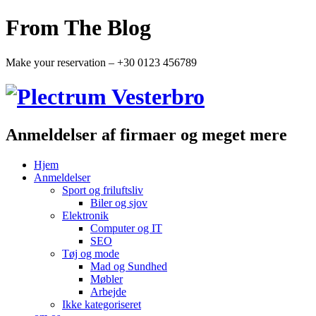
From The Blog
Make your reservation – +30 0123 456789
Anmeldelser af firmaer og meget mere
Hjem
Anmeldelser
Sport og friluftsliv
Biler og sjov
Elektronik
Computer og IT
SEO
Tøj og mode
Mad og Sundhed
Møbler
Arbejde
Ikke kategoriseret