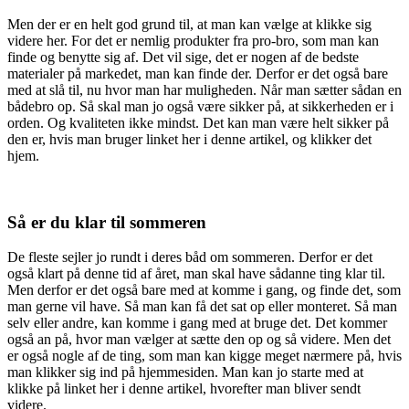
Men der er en helt god grund til, at man kan vælge at klikke sig
videre her. For det er nemlig produkter fra pro-bro, som man kan
finde og benytte sig af. Det vil sige, det er nogen af de bedste
materialer på markedet, man kan finde der. Derfor er det også bare
med at slå til, nu hvor man har muligheden. Når man sætter sådan en
bådebro op. Så skal man jo også være sikker på, at sikkerheden er i
orden. Og kvaliteten ikke mindst. Det kan man være helt sikker på
den er, hvis man bruger linket her i denne artikel, og klikker det
hjem.
Så er du klar til sommeren
De fleste sejler jo rundt i deres båd om sommeren. Derfor er det
også klart på denne tid af året, man skal have sådanne ting klar til.
Men derfor er det også bare med at komme i gang, og finde det, som
man gerne vil have. Så man kan få det sat op eller monteret. Så man
selv eller andre, kan komme i gang med at bruge det. Det kommer
også an på, hvor man vælger at sætte den op og så videre. Men det
er også nogle af de ting, som man kan kigge meget nærmere på, hvis
man klikker sig ind på hjemmesiden. Man kan jo starte med at
klikke på linket her i denne artikel, hvorefter man bliver sendt
videre.