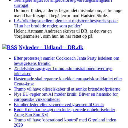
Teenagere sigtet for angrebsforsøg varetægtsfængsles i
surrogat
Dommer finder, at der er begrundet mistanke om, at tre unge
mænd har forsøgt at begå terror mod Hadsten Skole.
LA-folketingsmedlem glemte at registrere bestyrelsespost:
’Hun har brudt de regler, som gælder’
Helena Artmann Andresen skriver til DR, at det var en
’forglemmelse’, som hun nu har rettet op på.
Nyheder – Udland – DR.dk
Efter protestsejr samler Cockroach Janta Party ledelsen om
bevægelsens fremtid
25 delstater sagsøger Trump-administrationen over nye
toldsatser
Hastemøde skal reparere knækket europæisk solidaritet efter
Ceuta-krise
Trump vil have olieselskaber til at sænke brændstofpriserne
Nye EU-regler om AI møder kritik: Bliver en hæmsko for
europæiske virksomheder
Familier leder efter savnede ved grænsen til Ceuta
Røde Kors har besøgt den indespærrede nobelprisvinder
Aung San Suu Kyi
Trump vil have 'operationel kontrol' med Grønland inden
2029