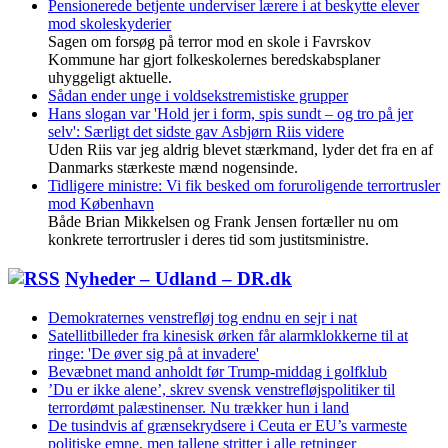
Pensionerede betjente underviser lærere i at beskytte elever
mod skoleskyderier
Sagen om forsøg på terror mod en skole i Favrskov
Kommune har gjort folkeskolernes beredskabsplaner
uhyggeligt aktuelle.
Sådan ender unge i voldsekstremistiske grupper
Hans slogan var 'Hold jer i form, spis sundt – og tro på jer
selv': Særligt det sidste gav Asbjørn Riis videre
Uden Riis var jeg aldrig blevet stærkmand, lyder det fra en af
Danmarks stærkeste mænd nogensinde.
Tidligere ministre: Vi fik besked om foruroligende terrortrusler
mod København
Både Brian Mikkelsen og Frank Jensen fortæller nu om
konkrete terrortrusler i deres tid som justitsministre.
Nyheder – Udland – DR.dk
Demokraternes venstrefløj tog endnu en sejr i nat
Satellitbilleder fra kinesisk ørken får alarmklokkerne til at
ringe: 'De øver sig på at invadere'
Bevæbnet mand anholdt før Trump-middag i golfklub
’Du er ikke alene’, skrev svensk venstrefløjspolitiker til
terrordømt palæstinenser. Nu trækker hun i land
De tusindvis af grænsekrydsere i Ceuta er EU’s varmeste
politiske emne, men tallene stritter i alle retninger