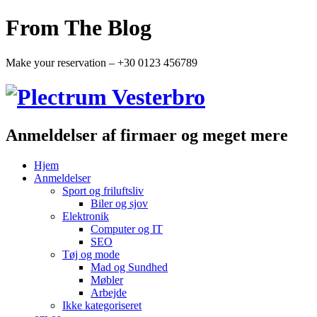
From The Blog
Make your reservation – +30 0123 456789
Anmeldelser af firmaer og meget mere
Hjem
Anmeldelser
Sport og friluftsliv
Biler og sjov
Elektronik
Computer og IT
SEO
Tøj og mode
Mad og Sundhed
Møbler
Arbejde
Ikke kategoriseret