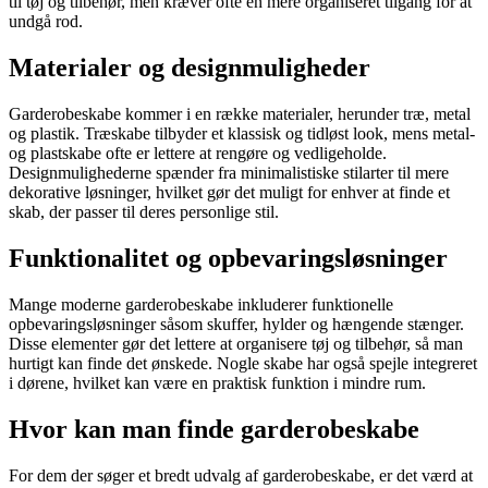
til tøj og tilbehør, men kræver ofte en mere organiseret tilgang for at
undgå rod.
Materialer og designmuligheder
Garderobeskabe kommer i en række materialer, herunder træ, metal
og plastik. Træskabe tilbyder et klassisk og tidløst look, mens metal-
og plastskabe ofte er lettere at rengøre og vedligeholde.
Designmulighederne spænder fra minimalistiske stilarter til mere
dekorative løsninger, hvilket gør det muligt for enhver at finde et
skab, der passer til deres personlige stil.
Funktionalitet og opbevaringsløsninger
Mange moderne garderobeskabe inkluderer funktionelle
opbevaringsløsninger såsom skuffer, hylder og hængende stænger.
Disse elementer gør det lettere at organisere tøj og tilbehør, så man
hurtigt kan finde det ønskede. Nogle skabe har også spejle integreret
i dørene, hvilket kan være en praktisk funktion i mindre rum.
Hvor kan man finde garderobeskabe
For dem der søger et bredt udvalg af garderobeskabe, er det værd at