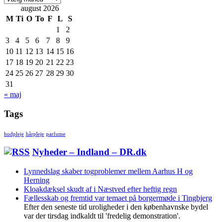
august 2026
M
Ti
O
To
F
L
S
1
2
3
4
5
6
7
8
9
10
11
12
13
14
15
16
17
18
19
20
21
22
23
24
25
26
27
28
29
30
31
« maj
Tags
hudpleje
hårpleje
parfume
Nyheder – Indland – DR.dk
Lynnedslag skaber togproblemer mellem Aarhus H og
Herning
Kloakdæksel skudt af i Næstved efter heftig regn
Fællesskab og fremtid var temaet på borgermøde i Tingbjerg
Efter den seneste tid uroligheder i den københavnske bydel
var der tirsdag indkaldt til 'fredelig demonstration'.