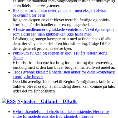
Et stort internationalt forskningsprojekt fastslår, at fibromyalgi
er en lidelse i nervesystemet.
Reklame for vibrator deler vandene - men ekspert afviser
bekymring for børn
Ifølge en ekspert er vi er blevet mere blufærdige og politisk
korrekte, når det handler om sex og nøgenhed.
Afviste medlemmer og lukkede ventelister: Vi vil dyrke sport
som aldrig før, men klubber kan ikke følge med
I Aalborg og omegn kæmper man med at finde plads til alle
dem, der vil være en del af en idrætsforening. Ifølge DIF er
det et generelt problem i større byer.
Publikum svigter, og scenen er slidt: 110 års teaterhistorie
slutter
Historisk friluftsscene har brug for en stor og dyr renovering,
samtidig med at den kun bliver brugt én måned hvert andet år.
Trods grønne idealer: Enhedslisten åbner for diesel-comeback
i nordjyske busser
Den klimavenlige biodiesel til Region Nordjyllands kollektive
trafik er blevet så dyr, at almindelig diesel kan komme på tale,
lyder det fra Enhedslisten
Nyheder – Udland – DR.dk
Hybrid-hændelsen i Leipzig er ikke enestående. Her er tre
andre formodede russiske hybridangreb i Europa