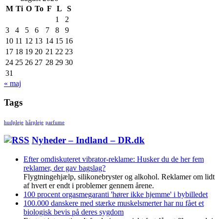
M
Ti
O
To
F
L
S
1
2
3
4
5
6
7
8
9
10
11
12
13
14
15
16
17
18
19
20
21
22
23
24
25
26
27
28
29
30
31
« maj
Tags
hudpleje
hårpleje
parfume
Nyheder – Indland – DR.dk
Efter omdiskuteret vibrator-reklame: Husker du de her fem
reklamer, der gav bagslag?
Flygtningehjælp, silikonebryster og alkohol. Reklamer om lidt
af hvert er endt i problemer gennem årene.
100 procent orgasmegaranti 'hører ikke hjemme' i bybilledet
100.000 danskere med stærke muskelsmerter har nu fået et
biologisk bevis på deres sygdom