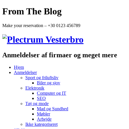
From The Blog
Make your reservation – +30 0123 456789
Anmeldelser af firmaer og meget mere
Hjem
Anmeldelser
Sport og friluftsliv
Biler og sjov
Elektronik
Computer og IT
SEO
Tøj og mode
Mad og Sundhed
Møbler
Arbejde
Ikke kategoriseret