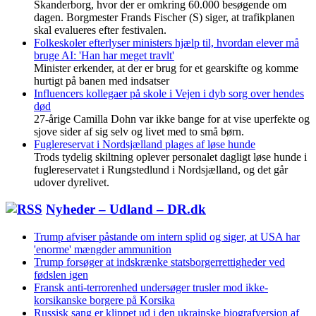
Skanderborg, hvor der er omkring 60.000 besøgende om
dagen. Borgmester Frands Fischer (S) siger, at trafikplanen
skal evalueres efter festivalen.
Folkeskoler efterlyser ministers hjælp til, hvordan elever må
bruge AI: 'Han har meget travlt'
Minister erkender, at der er brug for et gearskifte og komme
hurtigt på banen med indsatser
Influencers kollegaer på skole i Vejen i dyb sorg over hendes
død
27-årige Camilla Dohn var ikke bange for at vise uperfekte og
sjove sider af sig selv og livet med to små børn.
Fuglereservat i Nordsjælland plages af løse hunde
Trods tydelig skiltning oplever personalet dagligt løse hunde i
fuglereservatet i Rungstedlund i Nordsjælland, og det går
udover dyrelivet.
Nyheder – Udland – DR.dk
Trump afviser påstande om intern splid og siger, at USA har
'enorme' mængder ammunition
Trump forsøger at indskrænke statsborgerrettigheder ved
fødslen igen
Fransk anti-terrorenhed undersøger trusler mod ikke-
korsikanske borgere på Korsika
Russisk sang er klippet ud i den ukrainske biografversion af