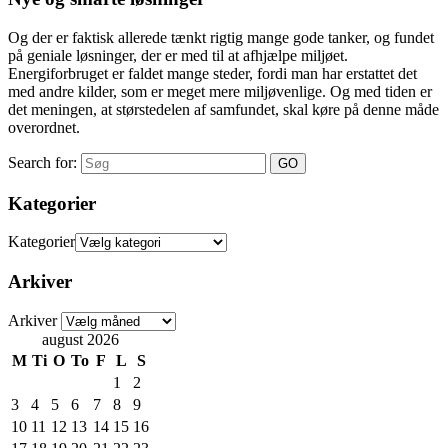
Og der er faktisk allerede tænkt rigtig mange gode tanker, og fundet
på geniale løsninger, der er med til at afhjælpe miljøet.
Energiforbruget er faldet mange steder, fordi man har erstattet det
med andre kilder, som er meget mere miljøvenlige. Og med tiden er
det meningen, at størstedelen af samfundet, skal køre på denne måde
overordnet.
Search for:
Kategorier
Kategorier
Arkiver
Arkiver
august 2026
M
Ti
O
To
F
L
S
1
2
3
4
5
6
7
8
9
10
11
12
13
14
15
16