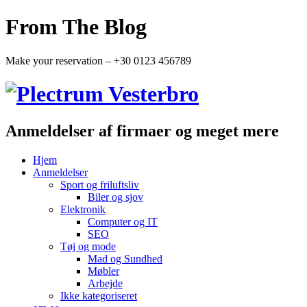
From The Blog
Make your reservation – +30 0123 456789
Anmeldelser af firmaer og meget mere
Hjem
Anmeldelser
Sport og friluftsliv
Biler og sjov
Elektronik
Computer og IT
SEO
Tøj og mode
Mad og Sundhed
Møbler
Arbejde
Ikke kategoriseret