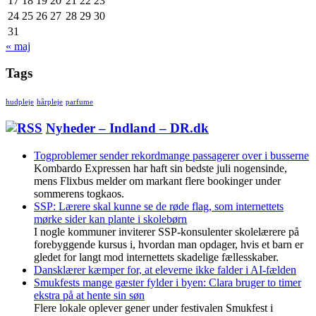
17
18
19
20
21
22
23
24
25
26
27
28
29
30
31
« maj
Tags
hudpleje
hårpleje
parfume
Nyheder – Indland – DR.dk
Togproblemer sender rekordmange passagerer over i busserne
Kombardo Expressen har haft sin bedste juli nogensinde,
mens Flixbus melder om markant flere bookinger under
sommerens togkaos.
SSP: Lærere skal kunne se de røde flag, som internettets
mørke sider kan plante i skolebørn
I nogle kommuner inviterer SSP-konsulenter skolelærere på
forebyggende kursus i, hvordan man opdager, hvis et barn er
gledet for langt mod internettets skadelige fællesskaber.
Dansklærer kæmper for, at eleverne ikke falder i AI-fælden
Smukfests mange gæster fylder i byen: Clara bruger to timer
ekstra på at hente sin søn
Flere lokale oplever gener under festivalen Smukfest i