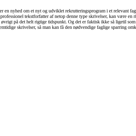
en nyhed om et nyt og udviklet rekrutteringsprogram i et relevant fagbla
ofessionel tekstforfatter af netop denne type skrivelser, kan være en ri
rigt på det helt rigtige tidspunkt. Og det er faktisk ikke så ligetil som
remtidige skrivelser, så man kan få den nødvendige faglige sparring omk