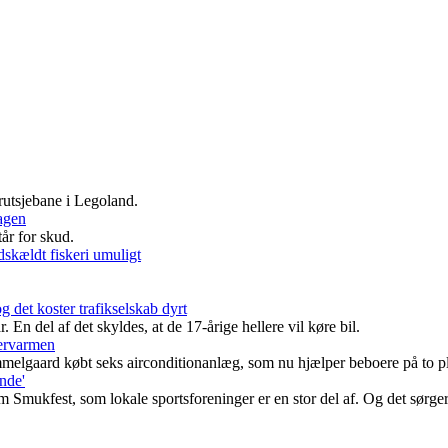
rutsjebane i Legoland.
dagen
år for skud.
dskældt fiskeri umuligt
g det koster trafikselskab dyrt
En del af det skyldes, at de 17-årige hellere vil køre bil.
mervarmen
mmelgaard købt seks airconditionanlæg, som nu hjælper beboere på to p
nde'
m Smukfest, som lokale sportsforeninger er en stor del af. Og det sørger 