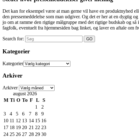
Det kan for eksempel være at man gerne vil have en produktnyhed eller 
den pressemeddelelse som man udgiver. Og det er her at en dygtig og pr
jo om at ramme den rigtige målgruppe med det rigtige budskab og så i øv
fagfolk, eventuelt fra hjemmesiden bag linket, og laver en aftale om f
Search for:
Kategorier
Kategorier
Arkiver
Arkiver
august 2026
M
Ti
O
To
F
L
S
1
2
3
4
5
6
7
8
9
10
11
12
13
14
15
16
17
18
19
20
21
22
23
24
25
26
27
28
29
30