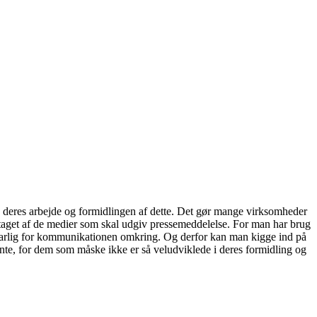
 deres arbejde og formidlingen af det
te. Det gør mange virksomheder
dtaget af de medier som skal udgiv pressemeddelelse. For man har brug
varlig for kommunikationen omkring. Og derfor kan man kigge ind på
ente, for dem som måske ikke er så veludviklede i deres formidling og