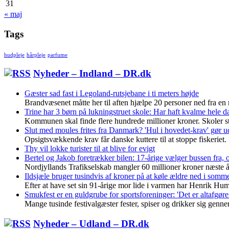
31
« maj
Tags
hudpleje
hårpleje
parfume
Nyheder – Indland – DR.dk
Gæster sad fast i Legoland-rutsjebane i ti meters højde
Brandvæsenet måtte her til aften hjælpe 20 personer ned fra en 
Trine har 3 børn på lukningstruet skole: Har haft kvalme hele 
Kommunen skal finde flere hundrede millioner kroner. Skoler st
Slut med moules frites fra Danmark? 'Hul i hovedet-krav' gør u
Opsigtsvækkende krav får danske kuttere til at stoppe fiskeriet.
Thy vil lokke turister til at blive for evigt
Bertel og Jakob foretrækker bilen: 17-årige vælger bussen fra, o
Nordjyllands Trafikselskab mangler 60 millioner kroner næste år. 
Ildsjæle bruger tusindvis af kroner på at køle ældre ned i som
Efter at have set sin 91-årige mor lide i varmen har Henrik Hu
Smukfest er en guldgrube for sportsforeninger: 'Det er altafgøre
Mange tusinde festivalgæster fester, spiser og drikker sig genne
Nyheder – Udland – DR.dk