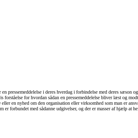
r en pressemeddelelse i deres hverdag i forbindelse med deres sæson og
vis forståelse for hvordan sådan en pressemeddelelse bliver læst og mo
e eller en nyhed om den organisation eller virksomhed som man er ans
som er forbundet med sådanne udgivelser, og der er masser af hjælp at h