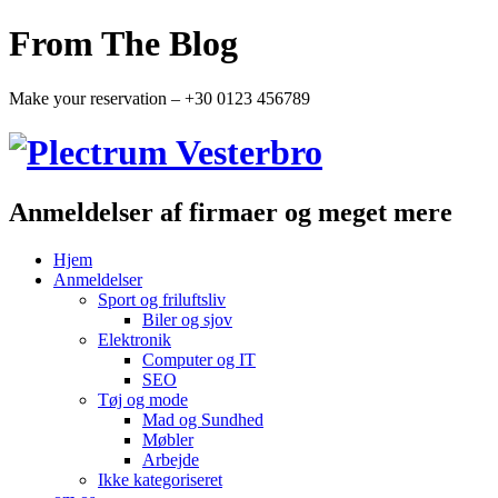
From The Blog
Make your reservation – +30 0123 456789
Anmeldelser af firmaer og meget mere
Hjem
Anmeldelser
Sport og friluftsliv
Biler og sjov
Elektronik
Computer og IT
SEO
Tøj og mode
Mad og Sundhed
Møbler
Arbejde
Ikke kategoriseret