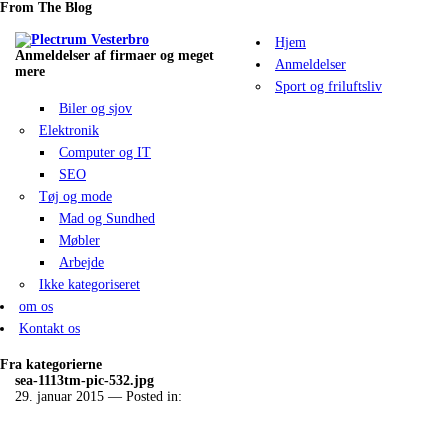
From The Blog
Hjem
Anmeldelser af firmaer og meget
Anmeldelser
mere
Sport og friluftsliv
Biler og sjov
Elektronik
Computer og IT
SEO
Tøj og mode
Mad og Sundhed
Møbler
Arbejde
Ikke kategoriseret
om os
Kontakt os
Fra kategorierne
sea-1113tm-pic-532.jpg
29. januar 2015
— Posted in: