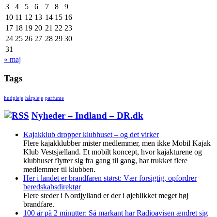
3
4
5
6
7
8
9
10
11
12
13
14
15
16
17
18
19
20
21
22
23
24
25
26
27
28
29
30
31
« maj
Tags
hudpleje
hårpleje
parfume
Nyheder – Indland – DR.dk
Kajakklub dropper klubhuset – og det virker
Flere kajakklubber mister medlemmer, men ikke Mobil Kajak
Klub Vestsjælland. Et mobilt koncept, hvor kajakturene og
klubhuset flytter sig fra gang til gang, har trukket flere
medlemmer til klubben.
Her i landet er brandfaren størst: Vær forsigtig, opfordrer
beredskabsdirektør
Flere steder i Nordjylland er der i øjeblikket meget høj
brandfare.
100 år på 2 minutter: Så markant har Radioavisen ændret sig