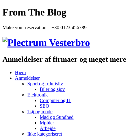
From The Blog
Make your reservation – +30 0123 456789
Anmeldelser af firmaer og meget mere
Hjem
Anmeldelser
Sport og friluftsliv
Biler og sjov
Elektronik
Computer og IT
SEO
Tøj og mode
Mad og Sundhed
Møbler
Arbejde
Ikke kategoriseret