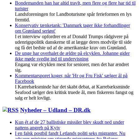
Bondemanden han har altid travlt, men flere og flere har tid til
turister
Landsforeningen for Landboturisme spår ferieformen en lys
fremtid.
Konservativ tænketank: 'Danmark tager ikke forhandlinger
om Grønland seriøst'
I et interview opfordrer en af Donald Trumps rådgivere på
udenrigspolitik danskerne til at lægge deres modvilje til side
og få det bedste ud af de amerikanske krav om Grønland.
De unge har overhalet de ældre på elcyklen. Johanne gider
ikke møde svedig ind til undervisning
Engang var elcyklen mest for seniorer, men det har ændret
sig.
Kommentarsporet koger, når 'Hr og Fru Fisk' sælger ål på
Facebook
I Karrebæksminde har det skabt debat, at Karrebæksminde
Seafood sælger den kritisk truede ål, men fiskerens fangst og
salg er helt lovligt.
Nyheder – Udland – DR.dk
Kun ét af de 27 ballistiske missiler blev skudt ned under
nattens angreb på Kyiv
I en falsk postbil fandt Letlands politi seks migranter. Nu
advarer minister om stigende migrantpres fra Belarus