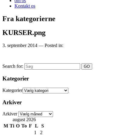
om os
Kontakt os
Fra kategorierne
KURSER.png
3. september 2014
— Posted in:
Search for:
Kategorier
Kategorier
Arkiver
Arkiver
august 2026
M
Ti
O
To
F
L
S
1
2