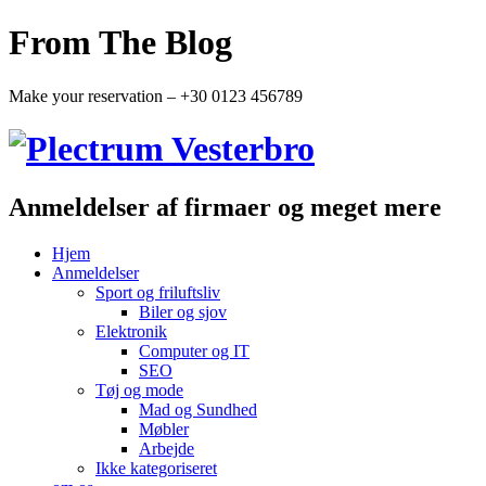
From The Blog
Make your reservation – +30 0123 456789
Anmeldelser af firmaer og meget mere
Hjem
Anmeldelser
Sport og friluftsliv
Biler og sjov
Elektronik
Computer og IT
SEO
Tøj og mode
Mad og Sundhed
Møbler
Arbejde
Ikke kategoriseret