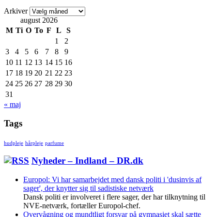
Arkiver
august 2026
M
Ti
O
To
F
L
S
1
2
3
4
5
6
7
8
9
10
11
12
13
14
15
16
17
18
19
20
21
22
23
24
25
26
27
28
29
30
31
« maj
Tags
hudpleje
hårpleje
parfume
Nyheder – Indland – DR.dk
Europol: Vi har samarbejdet med dansk politi i 'dusinvis af
sager', der knytter sig til sadistiske netværk
Dansk politi er involveret i flere sager, der har tilknytning til
NVE-netværk, fortæller Europol-chef.
Overvågning og mundtligt forsvar på gymnasiet skal sætte