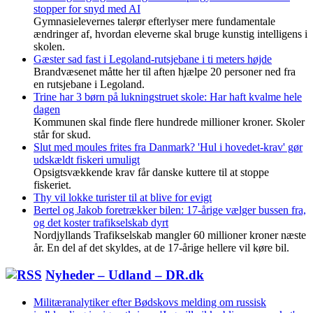
stopper for snyd med AI
Gymnasielevernes talerør efterlyser mere fundamentale
ændringer af, hvordan eleverne skal bruge kunstig intelligens i
skolen.
Gæster sad fast i Legoland-rutsjebane i ti meters højde
Brandvæsenet måtte her til aften hjælpe 20 personer ned fra
en rutsjebane i Legoland.
Trine har 3 børn på lukningstruet skole: Har haft kvalme hele
dagen
Kommunen skal finde flere hundrede millioner kroner. Skoler
står for skud.
Slut med moules frites fra Danmark? 'Hul i hovedet-krav' gør
udskældt fiskeri umuligt
Opsigtsvækkende krav får danske kuttere til at stoppe
fiskeriet.
Thy vil lokke turister til at blive for evigt
Bertel og Jakob foretrækker bilen: 17-årige vælger bussen fra,
og det koster trafikselskab dyrt
Nordjyllands Trafikselskab mangler 60 millioner kroner næste
år. En del af det skyldes, at de 17-årige hellere vil køre bil.
Nyheder – Udland – DR.dk
Militæranalytiker efter Bødskovs melding om russisk