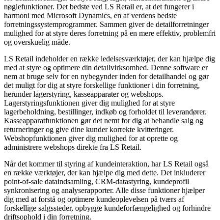
nøglefunktioner. Det bedste ved LS Retail er, at det fungerer i
harmoni med Microsoft Dynamics, en af verdens bedste
forretningssystemprogrammer. Sammen giver de detailforretninger
mulighed for at styre deres forretning på en mere effektiv, problemfri
og overskuelig måde.
LS Retail indeholder en række ledelsesværktøjer, der kan hjælpe dig
med at styre og optimere din detailvirksomhed. Denne software er
nem at bruge selv for en nybegynder inden for detailhandel og gør
det muligt for dig at styre forskellige funktioner i din forretning,
herunder lagerstyring, kasseapparater og webshops.
Lagerstyringsfunktionen giver dig mulighed for at styre
lagerbeholdning, bestillinger, indkøb og forholdet til leverandører.
Kasseapparatfunktionen gør det nemt for dig at behandle salg og
returneringer og give dine kunder korrekte kvitteringer.
Webshopfunktionen giver dig mulighed for at oprette og
administrere webshops direkte fra LS Retail.
Når det kommer til styring af kundeinteraktion, har LS Retail også
en række værktøjer, der kan hjælpe dig med dette. Det inkluderer
point-of-sale dataindsamling, CRM-datastyring, kundeprofil
synkronisering og analyserapporter. Alle disse funktioner hjælper
dig med at forstå og optimere kundeoplevelsen på tværs af
forskellige salgssteder, opbygge kundeforfængelighed og forhindre
driftsophold i din forretning.