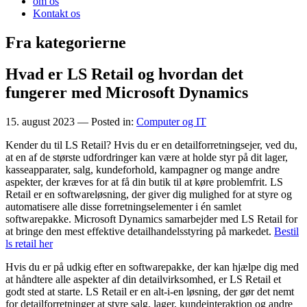
om os
Kontakt os
Fra kategorierne
Hvad er LS Retail og hvordan det
fungerer med Microsoft Dynamics
15. august 2023
— Posted in:
Computer og IT
Kender du til LS Retail? Hvis du er en detailforretningsejer, ved du,
at en af de største udfordringer kan være at holde styr på dit lager,
kasseapparater, salg, kundeforhold, kampagner og mange andre
aspekter, der kræves for at få din butik til at køre problemfrit. LS
Retail er en softwareløsning, der giver dig mulighed for at styre og
automatisere alle disse forretningselementer i én samlet
softwarepakke. Microsoft Dynamics samarbejder med LS Retail for
at bringe den mest effektive detailhandelsstyring på markedet.
Bestil
ls retail her
Hvis du er på udkig efter en softwarepakke, der kan hjælpe dig med
at håndtere alle aspekter af din detailvirksomhed, er LS Retail et
godt sted at starte. LS Retail er en alt-i-en løsning, der gør det nemt
for detailforretninger at styre salg, lager, kundeinteraktion og andre