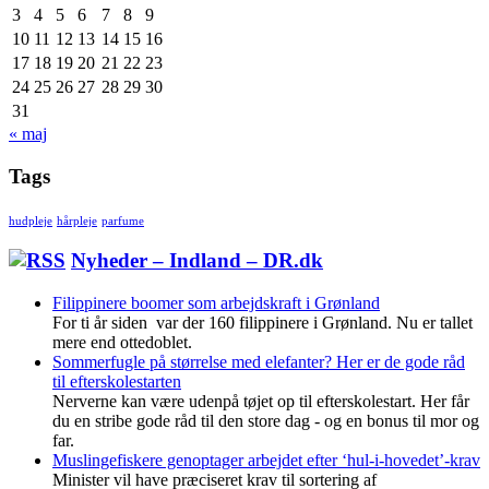
3
4
5
6
7
8
9
10
11
12
13
14
15
16
17
18
19
20
21
22
23
24
25
26
27
28
29
30
31
« maj
Tags
hudpleje
hårpleje
parfume
Nyheder – Indland – DR.dk
Filippinere boomer som arbejdskraft i Grønland
For ti år siden var der 160 filippinere i Grønland. Nu er tallet
mere end ottedoblet.
Sommerfugle på størrelse med elefanter? Her er de gode råd
til efterskolestarten
Nerverne kan være udenpå tøjet op til efterskolestart. Her får
du en stribe gode råd til den store dag - og en bonus til mor og
far.
Muslingefiskere genoptager arbejdet efter ‘hul-i-hovedet’-krav
Minister vil have præciseret krav til sortering af