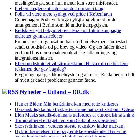
muslingefangst, som hun mener kan være misforstået.
Preben nægtede at lade stranden drukne i tang
Politi vil være mere synligt ved pride i København
Copenhagen Pride vil bruge nyligt angreb mod pride-
arrangement i Berlin som ild under kampgejsten.
Bødskov dybt bekymret over Hizb ut-Tahrir-kampagne
målrettet gymnasieelever
En muslimsk organisation har i forbindelse med studiestart
sendt et budskab ud på brev og video. Og det falder ikke i
god jord hos den socialdemokratiske udlændinge- og
integrationsminister.
Efter omdiskuteret vibrator-reklame: Husker du de her fem
reklamer, der gav bagslag?
Flygtningehjælp, silikonebryster og alkohol. Reklamer om lidt
af hvert er endt i problemer gennem årene.
Nyheder – Udland – DR.dk
Hunter Biden: Min benådning kan med rette kritiseres
Ukrainsk ligakamp aflyst, efter drone har ramt stadion i Odesa
Elon Musks satellit-dominans udfordres af europæisk satsning
Trump-allieret er taget i ed som Colombias præsident
Skovrydningen i verdens største regnskov falder markant
Hybrid-hændelsen i Leipzig er ikke enestående. Her er tre
andre formodede russiske hybridangreb i Europa