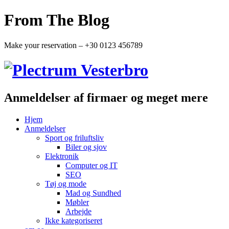
From The Blog
Make your reservation – +30 0123 456789
Anmeldelser af firmaer og meget mere
Hjem
Anmeldelser
Sport og friluftsliv
Biler og sjov
Elektronik
Computer og IT
SEO
Tøj og mode
Mad og Sundhed
Møbler
Arbejde
Ikke kategoriseret