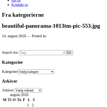
om os
Kontakt os
Fra kategorierne
beautiful-panorama-1013tm-pic-553.jpg
14. august 2018
— Posted in:
Search for:
Kategorier
Kategorier
Arkiver
Arkiver
august 2026
M
Ti
O
To
F
L
S
1
2