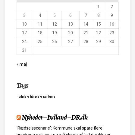
1
2
3
4
5
6
7
8
9
10
11
12
13
14
15
16
17
18
19
20
21
22
23
24
25
26
27
28
29
30
31
« maj
Tags
hudpleje
hårpleje
parfume
Nyheder – Indland – DR.dk
'Rædselsscenarie': Kommune skal spare flere
hundrede millioner og må skære på 'alt der ikke er