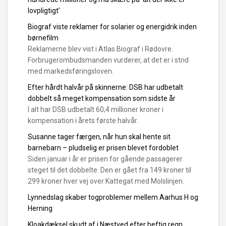
lovpligtigt'
Biograf viste reklamer for solarier og energidrik inden
børnefilm
Reklamerne blev vist i Atlas Biograf i Rødovre.
Forbrugerombudsmanden vurderer, at det er i strid
med markedsføringsloven.
Efter hårdt halvår på skinnerne: DSB har udbetalt
dobbelt så meget kompensation som sidste år
I alt har DSB udbetalt 60,4 millioner kroner i
kompensation i årets første halvår.
Susanne tager færgen, når hun skal hente sit
barnebarn – pludselig er prisen blevet fordoblet
Siden januar i år er prisen for gående passagerer
steget til det dobbelte. Den er gået fra 149 kroner til
299 kroner hver vej over Kattegat med Molslinjen.
Lynnedslag skaber togproblemer mellem Aarhus H og
Herning
Kloakdæksel skudt af i Næstved efter heftig regn