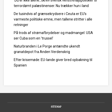
’Du er ikke alene’, skrev svensk venstrefløjspolitiker til
terrordømt palæstinenser. Nu trækker hun i land
De tusindvis af grænsekrydsere i Ceuta er EU’s
varmeste politiske emne, men tallene stritter i alle
retninger
På trods af strømafbrydelser og madmangel: USA
ser Cuba som en 'trussel'
Naturbranden i Le Porge antændte ukendt
granatdepot fra Anden Verdenskrig
Efter krisemøde: EU-lande giver bred opbakning til
Spanien
SITEMAP