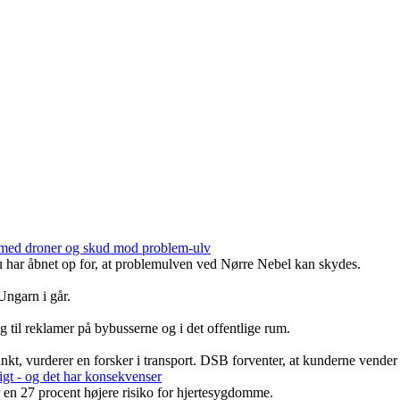
nd med droner og skud mod problem-ulv
har åbnet op for, at problemulven ved Nørre Nebel kan skydes.
 Ungarn i går.
 til reklamer på bybusserne og i det offentlige rum.
nkt, vurderer en forsker i transport. DSB forventer, at kunderne vender 
igt - og det har konsekvenser
r en 27 procent højere risiko for hjertesygdomme.