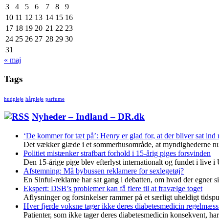
3
4
5
6
7
8
9
10
11
12
13
14
15
16
17
18
19
20
21
22
23
24
25
26
27
28
29
30
31
« maj
Tags
hudpleje
hårpleje
parfume
Nyheder – Indland – DR.dk
‘De kommer for tæt på’: Henry er glad for, at der bliver sat i
Det vækker glæde i et sommerhusområde, at myndighederne nu 
Politiet mistænker strafbart forhold i 15-årig piges forsvinden
Den 15-årige pige blev efterlyst internationalt og fundet i live i
Afstemning: Må bybussen reklamere for sexlegetøj?
En Sinful-reklame har sat gang i debatten, om hvad der egner sig
Ekspert: DSB’s problemer kan få flere til at fravælge toget
Aflysninger og forsinkelser rammer på et særligt uheldigt tidspu
Hver fjerde voksne tager ikke deres diabetesmedicin regelmæss
Patienter, som ikke tager deres diabetesmedicin konsekvent, ha