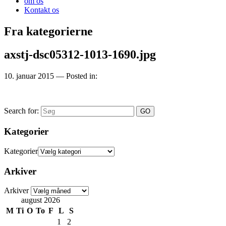
om os
Kontakt os
Fra kategorierne
axstj-dsc05312-1013-1690.jpg
10. januar 2015
— Posted in:
Search for:
Kategorier
Kategorier
Arkiver
Arkiver
august 2026
M
Ti
O
To
F
L
S
1
2