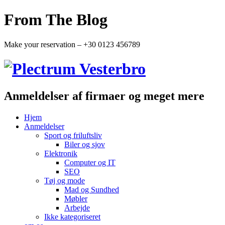
From The Blog
Make your reservation – +30 0123 456789
Anmeldelser af firmaer og meget mere
Hjem
Anmeldelser
Sport og friluftsliv
Biler og sjov
Elektronik
Computer og IT
SEO
Tøj og mode
Mad og Sundhed
Møbler
Arbejde
Ikke kategoriseret