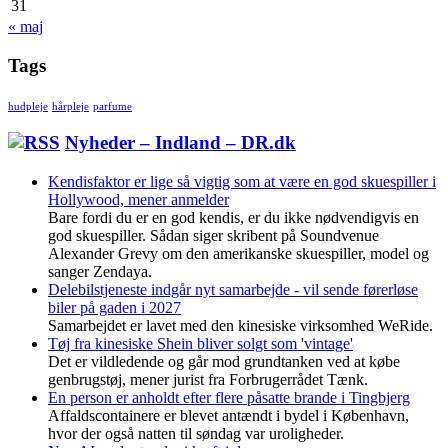
31
« maj
Tags
hudpleje
hårpleje
parfume
Nyheder – Indland – DR.dk
Kendisfaktor er lige så vigtig som at være en god skuespiller i
Hollywood, mener anmelder
Bare fordi du er en god kendis, er du ikke nødvendigvis en
god skuespiller. Sådan siger skribent på Soundvenue
Alexander Grevy om den amerikanske skuespiller, model og
sanger Zendaya.
Delebilstjeneste indgår nyt samarbejde - vil sende førerløse
biler på gaden i 2027
Samarbejdet er lavet med den kinesiske virksomhed WeRide.
Tøj fra kinesiske Shein bliver solgt som 'vintage'
Det er vildledende og går mod grundtanken ved at købe
genbrugstøj, mener jurist fra Forbrugerrådet Tænk.
En person er anholdt efter flere påsatte brande i Tingbjerg
Affaldscontainere er blevet antændt i bydel i København,
hvor der også natten til søndag var uroligheder.