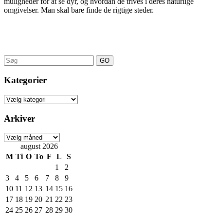
muligheder for at se dyr, og hvordan de trives i deres naturlige
omgivelser. Man skal bare finde de rigtige steder.
Search
for:
Kategorier
Kategorier
Arkiver
Arkiver
august 2026
M
Ti
O
To
F
L
S
1
2
3
4
5
6
7
8
9
10
11
12
13
14
15
16
17
18
19
20
21
22
23
24
25
26
27
28
29
30