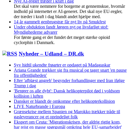
Nye AI-regler træder i kraft i dag
Det skal være nemmere for borgerne at gennemskue, hvornår
indhold på internettet er AI-generet. Det skal nye EU-regler,
der træder i kraft i dag blandt andet hjælpe med.
14 år gammelt genbrugstræ får nyt liv på Smukfest
Under obduktion fandt Jørgen nyt og livsfarligt stof:
Myndighederne advarer
For første gang er der fundet det meget stærke opioid
cyclorphin i Danmark.
Nyheder – Udland – DR.dk
Syv hidtil ukendte frøarter er opdaget på Madagaskar
Ariana Grande trækker sig fra musical og tager snart 'en pause
fra offentligheden'
Efter 'afblæst angreb' begynder forhandlinger med Iran ifølge
Trump i dag
'Berører os alle dybt': Dansk helikopterpilot død i voldsom
kollision i luften
Dansker er blandt de omkomne efter helikopterkollision
LIVE Naturbrande i Europa
Grænsekrise mellem Spanien og Marokko trækker tråde til
gasleverancer og et oprindeligt folk
Ekspert om Ceuta: 'Migrationskrisen, der aldrig rigtig kom,
har rejst en masse spørgsmål omkring hele EU-samarbejdet'