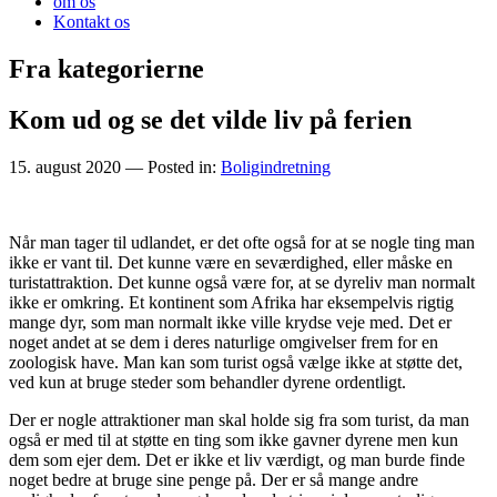
om os
Kontakt os
Fra kategorierne
Kom ud og se det vilde liv på ferien
15. august 2020
— Posted in:
Boligindretning
Når man tager til udlandet, er det ofte også for at se nogle ting man
ikke er vant til. Det kunne være en seværdighed, eller måske en
turistattraktion. Det kunne også være for, at se dyreliv man normalt
ikke er omkring. Et kontinent som Afrika har eksempelvis rigtig
mange dyr, som man normalt ikke ville krydse veje med. Det er
noget andet at se dem i deres naturlige omgivelser frem for en
zoologisk have. Man kan som turist også vælge ikke at støtte det,
ved kun at bruge steder som behandler dyrene ordentligt.
Der er nogle attraktioner man skal holde sig fra som turist, da man
også er med til at støtte en ting som ikke gavner dyrene men kun
dem som ejer dem. Det er ikke et liv værdigt, og man burde finde
noget bedre at bruge sine penge på. Der er så mange andre