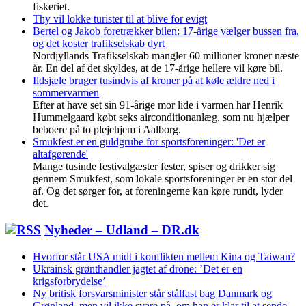
fiskeriet.
Thy vil lokke turister til at blive for evigt
Bertel og Jakob foretrækker bilen: 17-årige vælger bussen fra,
og det koster trafikselskab dyrt
Nordjyllands Trafikselskab mangler 60 millioner kroner næste
år. En del af det skyldes, at de 17-årige hellere vil køre bil.
Ildsjæle bruger tusindvis af kroner på at køle ældre ned i
sommervarmen
Efter at have set sin 91-årige mor lide i varmen har Henrik
Hummelgaard købt seks airconditionanlæg, som nu hjælper
beboere på to plejehjem i Aalborg.
Smukfest er en guldgrube for sportsforeninger: 'Det er
altafgørende'
Mange tusinde festivalgæster fester, spiser og drikker sig
gennem Smukfest, som lokale sportsforeninger er en stor del
af. Og det sørger for, at foreningerne kan køre rundt, lyder
det.
Nyheder – Udland – DR.dk
Hvorfor står USA midt i konflikten mellem Kina og Taiwan?
Ukrainsk grønthandler jagtet af drone: ’Det er en
krigsforbrydelse’
Ny britisk forsvarsminister står stålfast bag Danmark og
Grønland, men vil ikke svare på, om han er klar til at sende