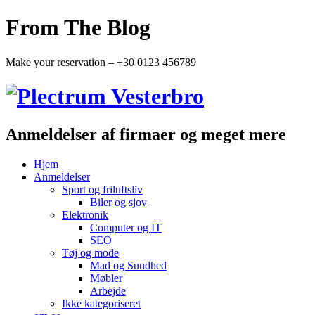
From The Blog
Make your reservation – +30 0123 456789
Anmeldelser af firmaer og meget mere
Hjem
Anmeldelser
Sport og friluftsliv
Biler og sjov
Elektronik
Computer og IT
SEO
Tøj og mode
Mad og Sundhed
Møbler
Arbejde
Ikke kategoriseret