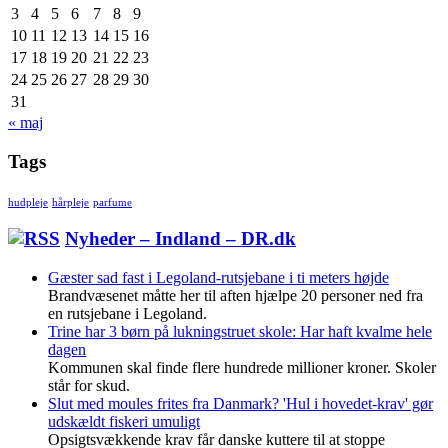
3
4
5
6
7
8
9
10
11
12
13
14
15
16
17
18
19
20
21
22
23
24
25
26
27
28
29
30
31
« maj
Tags
hudpleje
hårpleje
parfume
Nyheder – Indland – DR.dk
Gæster sad fast i Legoland-rutsjebane i ti meters højde
Brandvæsenet måtte her til aften hjælpe 20 personer ned fra
en rutsjebane i Legoland.
Trine har 3 børn på lukningstruet skole: Har haft kvalme hele
dagen
Kommunen skal finde flere hundrede millioner kroner. Skoler
står for skud.
Slut med moules frites fra Danmark? 'Hul i hovedet-krav' gør
udskældt fiskeri umuligt
Opsigtsvækkende krav får danske kuttere til at stoppe