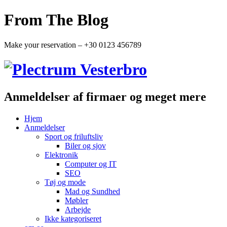
From The Blog
Make your reservation – +30 0123 456789
Anmeldelser af firmaer og meget mere
Hjem
Anmeldelser
Sport og friluftsliv
Biler og sjov
Elektronik
Computer og IT
SEO
Tøj og mode
Mad og Sundhed
Møbler
Arbejde
Ikke kategoriseret