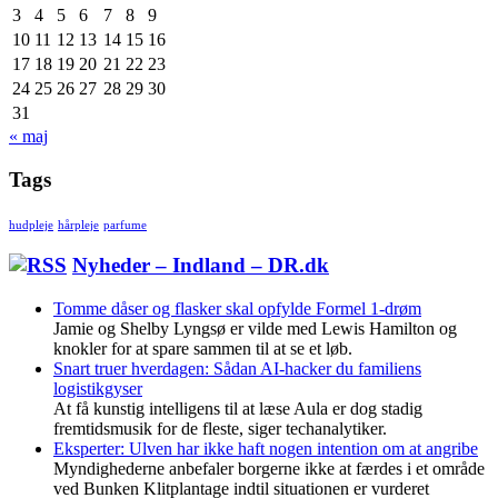
3
4
5
6
7
8
9
10
11
12
13
14
15
16
17
18
19
20
21
22
23
24
25
26
27
28
29
30
31
« maj
Tags
hudpleje
hårpleje
parfume
Nyheder – Indland – DR.dk
Tomme dåser og flasker skal opfylde Formel 1-drøm
Jamie og Shelby Lyngsø er vilde med Lewis Hamilton og
knokler for at spare sammen til at se et løb.
Snart truer hverdagen: Sådan AI-hacker du familiens
logistikgyser
At få kunstig intelligens til at læse Aula er dog stadig
fremtidsmusik for de fleste, siger techanalytiker.
Eksperter: Ulven har ikke haft nogen intention om at angribe
Myndighederne anbefaler borgerne ikke at færdes i et område
ved Bunken Klitplantage indtil situationen er vurderet