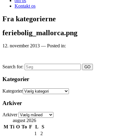
om os
Kontakt os
Fra kategorierne
feriebolig_mallorca.png
12. november 2013
— Posted in:
Search for:
Kategorier
Kategorier
Arkiver
Arkiver
august 2026
M
Ti
O
To
F
L
S
1
2