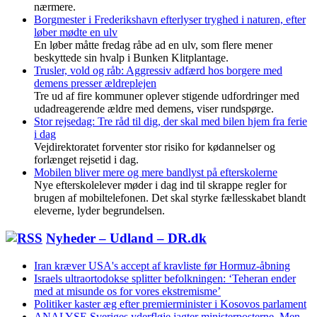
nærmere.
Borgmester i Frederikshavn efterlyser tryghed i naturen, efter
løber mødte en ulv
En løber måtte fredag råbe ad en ulv, som flere mener
beskyttede sin hvalp i Bunken Klitplantage.
Trusler, vold og råb: Aggressiv adfærd hos borgere med
demens presser ældreplejen
Tre ud af fire kommuner oplever stigende udfordringer med
udadreagerende ældre med demens, viser rundspørge.
Stor rejsedag: Tre råd til dig, der skal med bilen hjem fra ferie
i dag
Vejdirektoratet forventer stor risiko for kødannelser og
forlænget rejsetid i dag.
Mobilen bliver mere og mere bandlyst på efterskolerne
Nye efterskolelever møder i dag ind til skrappe regler for
brugen af mobiltelefonen. Det skal styrke fællesskabet blandt
eleverne, lyder begrundelsen.
Nyheder – Udland – DR.dk
Iran kræver USA's accept af kravliste før Hormuz-åbning
Israels ultraortodokse splitter befolkningen: ‘Teheran ender
med at misunde os for vores ekstremisme’
Politiker kaster æg efter premierminister i Kosovos parlament
ANALYSE Sveriges yderfløje jagter ministerposterne. Men