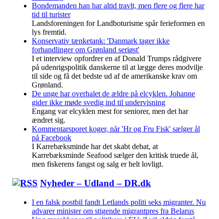
Bondemanden han har altid travlt, men flere og flere har
tid til turister
Landsforeningen for Landboturisme spår ferieformen en
lys fremtid.
Konservativ tænketank: 'Danmark tager ikke
forhandlinger om Grønland seriøst'
I et interview opfordrer en af Donald Trumps rådgivere
på udenrigspolitik danskerne til at lægge deres modvilje
til side og få det bedste ud af de amerikanske krav om
Grønland.
De unge har overhalet de ældre på elcyklen. Johanne
gider ikke møde svedig ind til undervisning
Engang var elcyklen mest for seniorer, men det har
ændret sig.
Kommentarsporet koger, når 'Hr og Fru Fisk' sælger ål
på Facebook
I Karrebæksminde har det skabt debat, at
Karrebæksminde Seafood sælger den kritisk truede ål,
men fiskerens fangst og salg er helt lovligt.
Nyheder – Udland – DR.dk
I en falsk postbil fandt Letlands politi seks migranter. Nu
advarer minister om stigende migrantpres fra Belarus