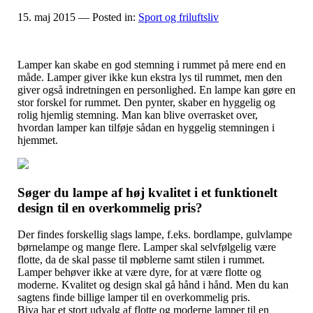
15. maj 2015
— Posted in:
Sport og friluftsliv
Lamper kan skabe en god stemning i rummet på mere end en
måde. Lamper giver ikke kun ekstra lys til rummet, men den
giver også indretningen en personlighed. En lampe kan gøre en
stor forskel for rummet. Den pynter, skaber en hyggelig og
rolig hje
mlig stemning. Man kan blive overrasket over,
hvordan lamper kan tilføje sådan en hyggelig stemningen i
hjemmet.
Søger du lampe af høj kvalitet i et funktionelt
design til en overkommelig pris?
Der findes forskellig slags lampe, f.eks. bordlampe, gulvlampe
børnelampe og mange flere. Lamper skal selvfølgelig være
flotte, da de skal passe til møblerne samt stilen i rummet.
Lamper behøver ikke at være dyre, for at være flotte og
moderne. Kvalitet og design skal gå hånd i hånd. Men du kan
sagtens finde billige lamper til en overkommelig pris.
Biva har et stort udvalg af flotte og moderne lamper til en