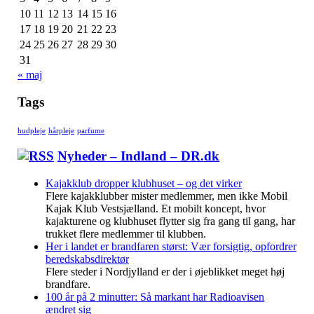
10
11
12
13
14
15
16
17
18
19
20
21
22
23
24
25
26
27
28
29
30
31
« maj
Tags
hudpleje
hårpleje
parfume
Nyheder – Indland – DR.dk
Kajakklub dropper klubhuset – og det virker
Flere kajakklubber mister medlemmer, men ikke Mobil
Kajak Klub Vestsjælland. Et mobilt koncept, hvor
kajakturene og klubhuset flytter sig fra gang til gang, har
trukket flere medlemmer til klubben.
Her i landet er brandfaren størst: Vær forsigtig, opfordrer
beredskabsdirektør
Flere steder i Nordjylland er der i øjeblikket meget høj
brandfare.
100 år på 2 minutter: Så markant har Radioavisen
ændret sig