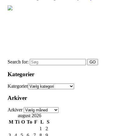
Search for:
Kategorier
Kategorier
Arkiver
Arkiver
august 2026
M
Ti
O
To
F
L
S
1
2
3
4
5
6
7
8
9