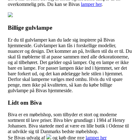
overkommelig pris. Du kan se Bivas
lamper her
.
Billige gulvlampe
Er du til gulvlamper kan du lade sig inspirere på Bivas
hjemmeside. Gulvlamper kan fås i forskellige modeller,
nuancer og design. Det kommer an på, hvilken stil du er til. Du
skal få møblerne til at passe sammen med alle dekorationerne,
og al tilbehøret. Det gælder også lamper. Og en lampe er ikke
bare en lampe. For passer lampen ikke ind i hjemmet, ser det
bare forkert ud, og det kan ødelægge hele stilen i hjemmet.
Derfor skal lamperne vælges med omhu. Hvis du vil spare
penge, men ikke på kvaliteten, så kan du købe billige
gulvlampe på Bivas hjemmeside.
Lidt om Biva
Biva er en møbelshop, som tilbyder et stort og moderne
sortment til lave priser. Biva blev grundlagt i 1984 af Henry
Johansen. Biva startede med at være en lille butik i Odense til
at udvikle sig til Danmarks bedste møbelshop.
Se Bivas udvalg af
og køb dine nye
lamper her