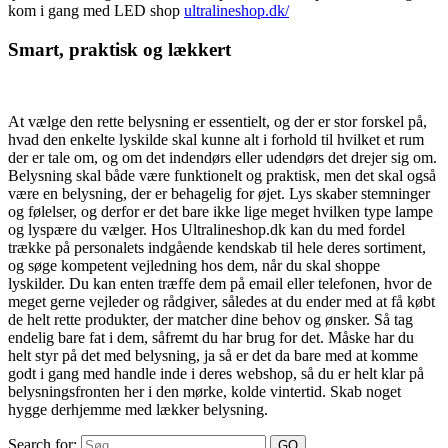
kom i gang med LED shop
ultralineshop.dk/
Smart, praktisk og lækkert
At vælge den rette belysning er essentielt, og der er stor forskel på,
hvad den enkelte lyskilde skal kunne alt i forhold til hvilket et rum
der er tale om, og om det indendørs eller udendørs det drejer sig om.
Belysning skal både være funktionelt og praktisk, men det skal også
være en belysning, der er behagelig for øjet. Lys skaber stemninger
og følelser, og derfor er det bare ikke lige meget hvilken type lampe
og lyspære du vælger. Hos Ultralineshop.dk kan du med fordel
trække på personalets indgående kendskab til hele deres sortiment,
og søge kompetent vejledning hos dem, når du skal shoppe
lyskilder. Du kan enten træffe dem på email eller telefonen, hvor de
meget gerne vejleder og rådgiver, således at du ender med at få købt
de helt rette produkter, der matcher dine behov og ønsker. Så tag
endelig bare fat i dem, såfremt du har brug for det. Måske har du
helt styr på det med belysning, ja så er det da bare med at komme
godt i gang med handle inde i deres webshop, så du er helt klar på
belysningsfronten her i den mørke, kolde vintertid. Skab noget
hygge derhjemme med lækker belysning.
Search for: