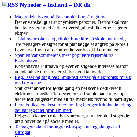
Nyheder – Indland – DR.dk
Må du dele tyven på Facebook? Forstå reglerne
Det er vanskeligt at anonymisere personer. Derfor skal man
helt lade være med at dele overvågningsbillederne, siger en
ekspert.
'Total overraskelse og chok': Forældre på skole undrer sig
Tre teenagere er sigtet for at planlægge et angreb på skole i
Favrskov. Ingen af de anholdte var bosat i kommunen.
Spanien var sommerens mest populære rejsemål fra
København
Københavns Lufthavn oplever en stigende interesse blandt
udenlandske turister, der vil besøge Danmark.
Røg, laser og tung bas: Smukfest satser på elektronisk musik
med ny scene
Smukfest åbner for første gang en hel scene dedikeret til
elektronisk musik. Ekko-scenen skal samle både unge og
ældre festivalgæster med alt fra melodisk techno til hard style.
Flere butiksejere bryder loven: 'Jeg hænger kriminelle ud, og
det har jeg intet problem med'
Ifølge en ekspert er det bekymrende, at materialet i stigende
grad bliver delt på sociale medier.
Teenagere sigtet for angrebsforsøg varetægtsfængsles i
surrogat