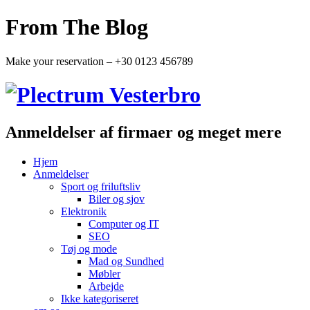
From The Blog
Make your reservation – +30 0123 456789
Anmeldelser af firmaer og meget mere
Hjem
Anmeldelser
Sport og friluftsliv
Biler og sjov
Elektronik
Computer og IT
SEO
Tøj og mode
Mad og Sundhed
Møbler
Arbejde
Ikke kategoriseret