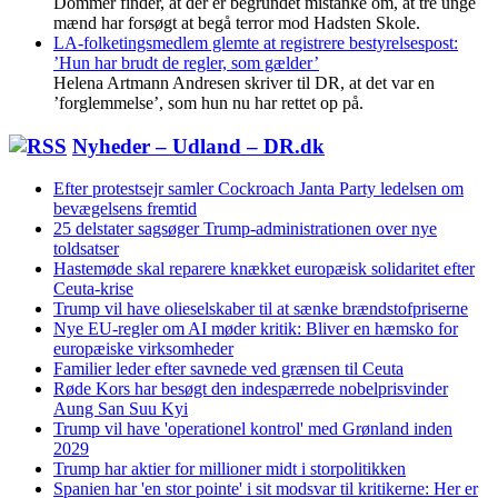
Dommer finder, at der er begrundet mistanke om, at tre unge
mænd har forsøgt at begå terror mod Hadsten Skole.
LA-folketingsmedlem glemte at registrere bestyrelsespost:
’Hun har brudt de regler, som gælder’
Helena Artmann Andresen skriver til DR, at det var en
’forglemmelse’, som hun nu har rettet op på.
Nyheder – Udland – DR.dk
Efter protestsejr samler Cockroach Janta Party ledelsen om
bevægelsens fremtid
25 delstater sagsøger Trump-administrationen over nye
toldsatser
Hastemøde skal reparere knækket europæisk solidaritet efter
Ceuta-krise
Trump vil have olieselskaber til at sænke brændstofpriserne
Nye EU-regler om AI møder kritik: Bliver en hæmsko for
europæiske virksomheder
Familier leder efter savnede ved grænsen til Ceuta
Røde Kors har besøgt den indespærrede nobelprisvinder
Aung San Suu Kyi
Trump vil have 'operationel kontrol' med Grønland inden
2029
Trump har aktier for millioner midt i storpolitikken
Spanien har 'en stor pointe' i sit modsvar til kritikerne: Her er