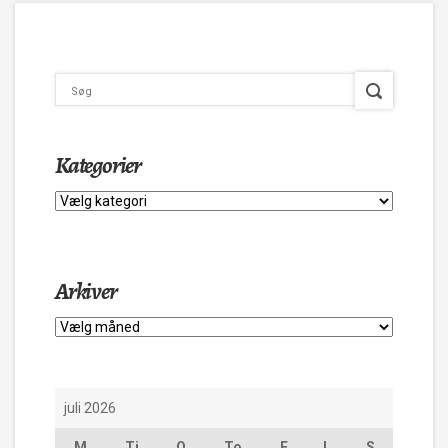
Kategorier
Kategorier
Arkiver
Arkiver
juli 2026
M
Ti
O
To
F
L
S