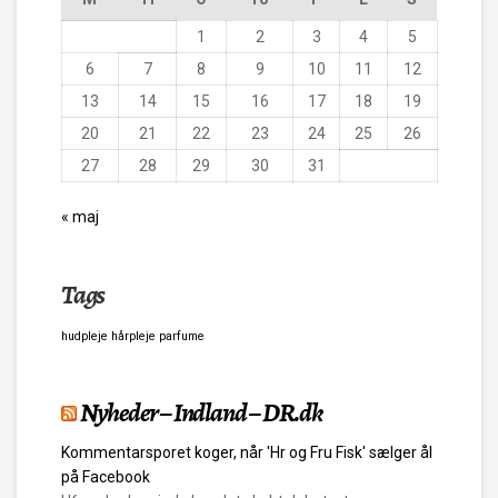
1
2
3
4
5
6
7
8
9
10
11
12
13
14
15
16
17
18
19
20
21
22
23
24
25
26
27
28
29
30
31
« maj
Tags
hudpleje
hårpleje
parfume
Nyheder – Indland – DR.dk
Kommentarsporet koger, når 'Hr og Fru Fisk' sælger ål
på Facebook