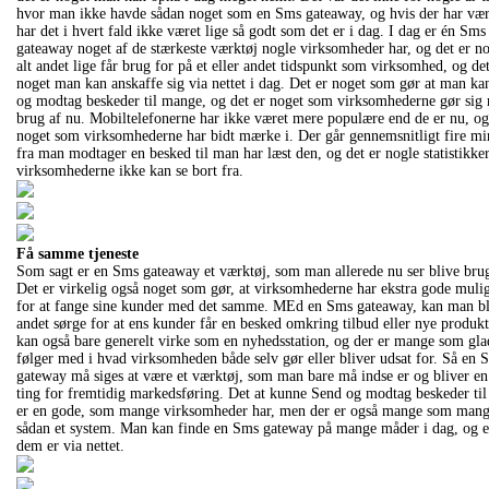
hvor man ikke havde sådan noget som en Sms gateaway, og hvis der har vær
h
ar det i hvert fald ikke været lige så godt som det er i dag. I dag er én Sms
gateaway noget af de stærkeste værktøj nogle virksomheder har, og det er n
alt andet lige får brug for på et eller andet tidspunkt som virksomhed, og det
noget man kan anskaffe sig via nettet i dag. Det er noget som gør at man k
og modtag beskeder til mange, og det er noget som virksomhederne gør sig
brug af nu. Mobiltelefonerne har ikke været mere populære end de er nu, og
noget som virksomhederne har bidt mærke i. Der går gennemsnitligt fire min
fra man modtager en besked til man har læst den, og det er nogle statistikke
virksomhederne ikke kan se bort fra.
Få samme tjeneste
Som sagt er en Sms gateaway et værktøj, som man allerede nu ser blive bru
Det er virkelig også noget som gør, at virksomhederne har ekstra gode muli
for at fange sine kunder med det samme. MEd en Sms gateaway, kan man b
andet sørge for at ens kunder får en besked omkring tilbud eller nye produkt
kan også bare generelt virke som en nyhedsstation, og der er mange som gla
følger med i hvad virksomheden både selv gør eller bliver udsat for. Så en 
gateway må siges at være et værktøj, som man bare må indse er og bliver en
ting for fremtidig markedsføring. Det at kunne Send og modtag beskeder ti
er en gode, som mange virksomheder har, men der er også mange som mang
sådan et system. Man kan finde en Sms gateway på mange måder i dag, og e
dem er via nettet.