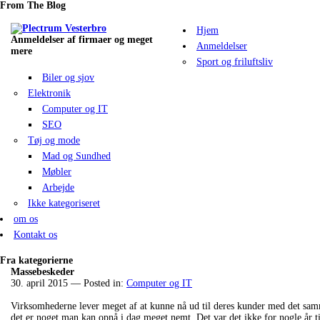
From The Blog
Hjem
Anmeldelser af firmaer og meget
Anmeldelser
mere
Sport og friluftsliv
Biler og sjov
Elektronik
Computer og IT
SEO
Tøj og mode
Mad og Sundhed
Møbler
Arbejde
Ikke kategoriseret
om os
Kontakt os
Fra kategorierne
Massebeskeder
30. april 2015
— Posted in:
Computer og IT
Virksomhederne lever meget af at kunne nå ud til deres kunder med det sa
det er noget man kan opnå i dag meget nemt. Det var det ikke for nogle år t