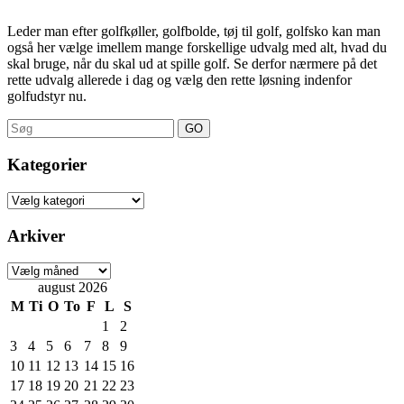
Leder man efter golfkøller, golfbolde, tøj til golf, golfsko kan man
også her vælge imellem mange forskellige udvalg med alt, hvad du
skal bruge, når du skal ud at spille golf. Se derfor nærmere på det
rette udvalg allerede i dag og vælg den rette løsning indenfor
golfudstyr nu.
Search
for:
Kategorier
Kategorier
Arkiver
Arkiver
august 2026
M
Ti
O
To
F
L
S
1
2
3
4
5
6
7
8
9
10
11
12
13
14
15
16
17
18
19
20
21
22
23