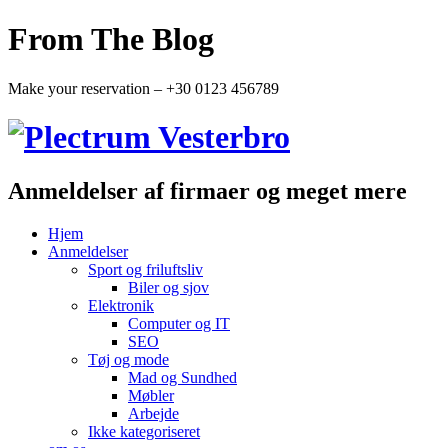
From The Blog
Make your reservation – +30 0123 456789
Anmeldelser af firmaer og meget mere
Hjem
Anmeldelser
Sport og friluftsliv
Biler og sjov
Elektronik
Computer og IT
SEO
Tøj og mode
Mad og Sundhed
Møbler
Arbejde
Ikke kategoriseret