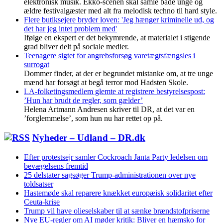
elektronisk musik. Ekko-scenen skal samle både unge og
ældre festivalgæster med alt fra melodisk techno til hard style.
Flere butiksejere bryder loven: 'Jeg hænger kriminelle ud, og
det har jeg intet problem med'
Ifølge en ekspert er det bekymrende, at materialet i stigende
grad bliver delt på sociale medier.
Teenagere sigtet for angrebsforsøg varetægtsfængsles i
surrogat
Dommer finder, at der er begrundet mistanke om, at tre unge
mænd har forsøgt at begå terror mod Hadsten Skole.
LA-folketingsmedlem glemte at registrere bestyrelsespost:
’Hun har brudt de regler, som gælder’
Helena Artmann Andresen skriver til DR, at det var en
’forglemmelse’, som hun nu har rettet op på.
Nyheder – Udland – DR.dk
Efter protestsejr samler Cockroach Janta Party ledelsen om
bevægelsens fremtid
25 delstater sagsøger Trump-administrationen over nye
toldsatser
Hastemøde skal reparere knækket europæisk solidaritet efter
Ceuta-krise
Trump vil have olieselskaber til at sænke brændstofpriserne
Nye EU-regler om AI møder kritik: Bliver en hæmsko for