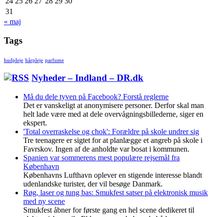
24
25
26
27
28
29
30
31
« maj
Tags
hudpleje
hårpleje
parfume
Nyheder – Indland – DR.dk
Må du dele tyven på Facebook? Forstå reglerne
Det er vanskeligt at anonymisere personer. Derfor skal man
helt lade være med at dele overvågningsbillederne, siger en
ekspert.
'Total overraskelse og chok': Forældre på skole undrer sig
Tre teenagere er sigtet for at planlægge et angreb på skole i
Favrskov. Ingen af de anholdte var bosat i kommunen.
Spanien var sommerens mest populære rejsemål fra
København
Københavns Lufthavn oplever en stigende interesse blandt
udenlandske turister, der vil besøge Danmark.
Røg, laser og tung bas: Smukfest satser på elektronisk musik
med ny scene
Smukfest åbner for første gang en hel scene dedikeret til