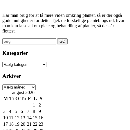
Har man brug for at få mere viden omkring planter, så er der også
gode muligheder for dette. Tjek de forskellige planteblogs ud, hvor
man kan læse alt om pleje og behandling af planter, så de står
flottest.
Search
for:
Kategorier
Kategorier
Arkiver
Arkiver
august 2026
M
Ti
O
To
F
L
S
1
2
3
4
5
6
7
8
9
10
11
12
13
14
15
16
17
18
19
20
21
22
23