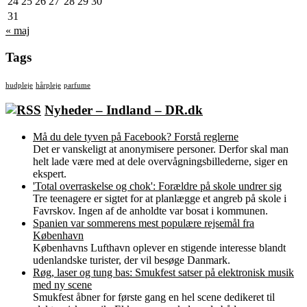
24
25
26
27
28
29
30
31
« maj
Tags
hudpleje
hårpleje
parfume
Nyheder – Indland – DR.dk
Må du dele tyven på Facebook? Forstå reglerne
Det er vanskeligt at anonymisere personer. Derfor skal man
helt lade være med at dele overvågningsbillederne, siger en
ekspert.
'Total overraskelse og chok': Forældre på skole undrer sig
Tre teenagere er sigtet for at planlægge et angreb på skole i
Favrskov. Ingen af de anholdte var bosat i kommunen.
Spanien var sommerens mest populære rejsemål fra
København
Københavns Lufthavn oplever en stigende interesse blandt
udenlandske turister, der vil besøge Danmark.
Røg, laser og tung bas: Smukfest satser på elektronisk musik
med ny scene
Smukfest åbner for første gang en hel scene dedikeret til