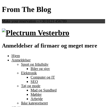
From The Blog
Make your reservation – +30 0123 456789
Anmeldelser af firmaer og meget mere
Hjem
Anmeldelser
Sport og friluftsliv
Biler og sjov
Elektronik
Computer og IT
SEO
Tøj og mode
Mad og Sundhed
Møbler
Arbejde
Ikke kategoriseret