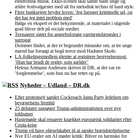
elektronisk musik. Ekko-scenen skal samle både unge og
ældre festivalgæster med alt fra melodisk techno til hard style.
Flere butiksejere bryder loven: 'Jeg hænger kriminelle ud, og
det har jeg intet problem med'
Ifølge en ekspert er det bekymrende, at materialet i stigende
grad bliver delt på sociale medier.
Teenagere sigtet for angrebsforsøg varetægtsfængsles i
surrogat
Dommer finder, at der er begrundet mistanke om, at tre unge
mænd har forsøgt at begå terror mod Hadsten Skole.
LA-folketingsmedlem glemte at registrere bestyrelsespost:
’Hun har brudt de regler, som gælder’
Helena Artmann Andresen skriver til DR, at det var en
’forglemmelse’, som hun nu har rettet op på.
Nyheder – Udland – DR.dk
Efter protestsejr samler Cockroach Janta Party ledelsen om
bevægelsens fremtid
25 delstater sagsøger Trump-administrationen over nye
toldsatser
Hastemøde skal reparere knækket europæisk solidaritet efter
Ceuta-krise
Trump vil have olieselskaber til at sænke brændstofpriserne
Nye EU-regler om AI møder kritik: Bliver en hæmsko for