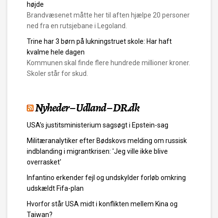
højde
Brandvæsenet måtte her til aften hjælpe 20 personer
ned fra en rutsjebane i Legoland.
Trine har 3 børn på lukningstruet skole: Har haft
kvalme hele dagen
Kommunen skal finde flere hundrede millioner kroner.
Skoler står for skud.
Nyheder – Udland – DR.dk
USA’s justitsministerium sagsøgt i Epstein-sag
Militæranalytiker efter Bødskovs melding om russisk
indblanding i migrantkrisen: 'Jeg ville ikke blive
overrasket'
Infantino erkender fejl og undskylder forløb omkring
udskældt Fifa-plan
Hvorfor står USA midt i konflikten mellem Kina og
Taiwan?