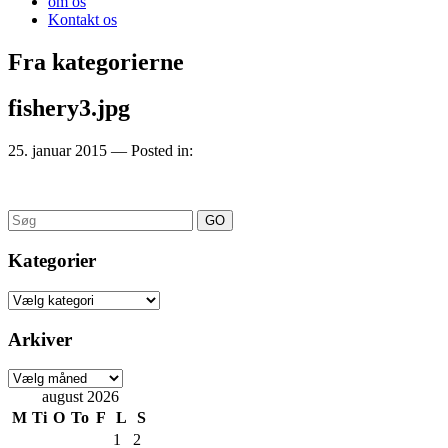
om os
Kontakt os
Fra kategorierne
fishery3.jpg
25. januar 2015
— Posted in:
Search
for:
Kategorier
Kategorier
Arkiver
Arkiver
august 2026
M
Ti
O
To
F
L
S
1
2