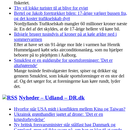
fiskeriet.
Thy vil lokke turister til at blive for evigt
Bertel og Jakob foretrækker bilen: 17-årige vælger bussen fra,
og det koster trafikselskab dyrt
Nordjyllands Trafikselskab mangler 60 millioner kroner næste
år. En del af det skyldes, at de 17-årige hellere vil køre bil.
Ildsjæle bruger tusindvis af kroner på at køle ældre ned i
sommervarmen
Efter at have set sin 91-årige mor lide i varmen har Henrik
Hummelgaard købt seks airconditionanlæg, som nu hjælper
beboere på to plejehjem i Aalborg.
Smukfest er en guldgrube for sportsforeninger: 'Det er
altafgørende'
Mange tusinde festivalgæster fester, spiser og drikker sig
gennem Smukfest, som lokale sportsforeninger er en stor del
af. Og det sørger for, at foreningerne kan køre rundt, lyder
det.
Nyheder – Udland – DR.dk
Hvorfor står USA midt i konflikten mellem Kina og Taiwan?
Ukrainsk grønthandler jagtet af drone: ’Det er en
krigsforbrydelse’
Ny britisk forsvarsminister står stålfast bag Danmark og
Grønland, men vil ikke svare på, om han er klar til at sende