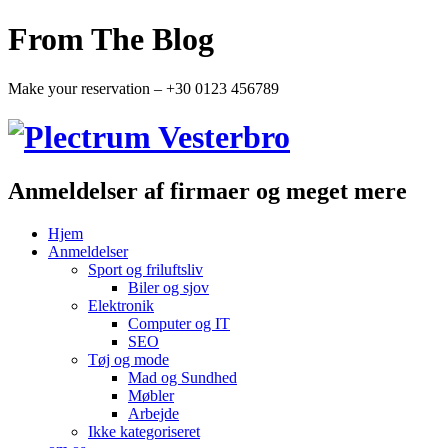
From The Blog
Make your reservation – +30 0123 456789
Anmeldelser af firmaer og meget mere
Hjem
Anmeldelser
Sport og friluftsliv
Biler og sjov
Elektronik
Computer og IT
SEO
Tøj og mode
Mad og Sundhed
Møbler
Arbejde
Ikke kategoriseret