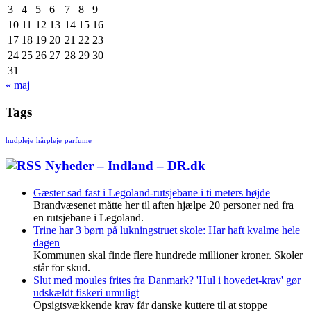
3
4
5
6
7
8
9
10
11
12
13
14
15
16
17
18
19
20
21
22
23
24
25
26
27
28
29
30
31
« maj
Tags
hudpleje
hårpleje
parfume
Nyheder – Indland – DR.dk
Gæster sad fast i Legoland-rutsjebane i ti meters højde
Brandvæsenet måtte her til aften hjælpe 20 personer ned fra
en rutsjebane i Legoland.
Trine har 3 børn på lukningstruet skole: Har haft kvalme hele
dagen
Kommunen skal finde flere hundrede millioner kroner. Skoler
står for skud.
Slut med moules frites fra Danmark? 'Hul i hovedet-krav' gør
udskældt fiskeri umuligt
Opsigtsvækkende krav får danske kuttere til at stoppe