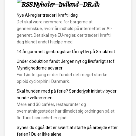
Nyheder – Indland – DR.dk
Nye AI-regler træder i kraft i dag
Det skal være nemmere for borgerne at
gennemskue, hvornår indhold på internettet er AI-
generet. Det skal nye EU-regler, der træder i kraft i
dag blandt andet hjælpe med.
14 år gammelt genbrugstræ får nyt liv på Smukfest
Under obduktion fandt Jørgen nyt og livsfarligt stof:
Myndighederne advarer
For første gang er der fundet det meget stærke
opioid cyclorphin i Danmark.
Skal hunden med på ferie? Sønderjysk initiativ byder
hunde velkommen
Mere end 30 caféer, restauranter og
overnatningssteder har tilmeldt sig ordningen på et
år. Turist-souschef er glad.
Synes du også det er svært at starte på arbejde efter
ferien? Du er ikke alene