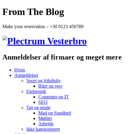
From The Blog
Make your reservation – +30 0123 456789
Anmeldelser af firmaer og meget mere
Hjem
Anmeldelser
Sport og friluftsliv
Biler og sjov
Elektronik
Computer og IT
SEO
Tøj og mode
Mad og Sundhed
Møbler
Arbejde
Ikke kategoriseret