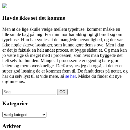
Havde ikke set det komme
Men at de lige skulle vælge mellem typehuse, kommer måske en
lille smule bag på mig. For min mor har aldrig rigtigt brudt sig om
typehuse. Hun har syntes at de manglede personlighed, og der var
ikke nogle skæve løsninger, som kunne gøre dem sjove. Men i dag
er det jo faktisk en helt andet proces, at bygge sådan et. Og man kan
jo være lige så meget med i processen, som hvis man byggede det
helt selv fra bunden. Mange af processerne er egentlig bare gjort
lettere og mere overskuelige. Derfor synes jeg da også, at det er en
super god løsning de er kommet frem til. De fandt deres på nettet, og
har du selv lyst til at vide mere, så
se her
. Måske du finder dit nye
drømmehus.
Search
for:
Kategorier
Kategorier
Arkiver