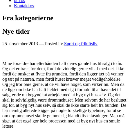
om os
Kontakt os
Fra kategorierne
Nye tider
25. november 2013
— Posted in:
Sport og friluftsliv
Mine forældre har efterhånden haft deres gamle hus til salg i to år.
Og det er træls for dem, fordi de virkelig gerne vil af med det. Ikke
fordi d
e ønsker at flytte fra grunden, fordi den ligger tæt på venner
og tæt på naturen, men fordi huset kræver meget vedligeholdelse.
Og jeg tror bare gerne, at de vil have noget, som virker nu. Men da
de ligesom ikke har haft heldet med sig i forhold til at have det til
salg, er de nu begyndt at arbejde med at byg nyt hus selv. Og det
skal jo selvfølgelig være drømmehuset. Men selvom de har besluttet
sig for, at byg nyt hus selv, så skal de ikke starte helt fra bunden. De
har nemlig allerede kigget på nogle forskellige typehuse, for at se
om drømmehuset skulle gemme sig blandt disse løsninger. Man må
sige, at det også gør hele processen med at byg nyt hus en smule
lettere.