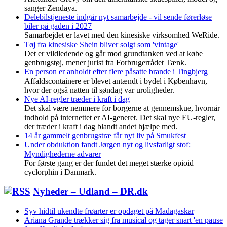
sanger Zendaya.
Delebilstjeneste indgår nyt samarbejde - vil sende førerløse
biler på gaden i 2027
Samarbejdet er lavet med den kinesiske virksomhed WeRide.
Tøj fra kinesiske Shein bliver solgt som 'vintage'
Det er vildledende og går mod grundtanken ved at købe
genbrugstøj, mener jurist fra Forbrugerrådet Tænk.
En person er anholdt efter flere påsatte brande i Tingbjerg
Affaldscontainere er blevet antændt i bydel i København,
hvor der også natten til søndag var uroligheder.
Nye AI-regler træder i kraft i dag
Det skal være nemmere for borgerne at gennemskue, hvornår
indhold på internettet er AI-generet. Det skal nye EU-regler,
der træder i kraft i dag blandt andet hjælpe med.
14 år gammelt genbrugstræ får nyt liv på Smukfest
Under obduktion fandt Jørgen nyt og livsfarligt stof:
Myndighederne advarer
For første gang er der fundet det meget stærke opioid
cyclorphin i Danmark.
Nyheder – Udland – DR.dk
Syv hidtil ukendte frøarter er opdaget på Madagaskar
Ariana Grande trækker sig fra musical og tager snart 'en pause