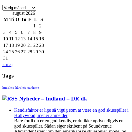
Arkiver
august 2026
M
Ti
O
To
F
L
S
1
2
3
4
5
6
7
8
9
10
11
12
13
14
15
16
17
18
19
20
21
22
23
24
25
26
27
28
29
30
31
« maj
Tags
hudpleje
hårpleje
parfume
Nyheder – Indland – DR.dk
Kendisfaktor er lige så vigtig som at være en god skuespiller i
Hollywood, mener anmelder
Bare fordi du er en god kendis, er du ikke nødvendigvis en
god skuespiller. Sådan siger skribent på Soundvenue
Alexander Grevy om den amerikanske skuespiller, model og