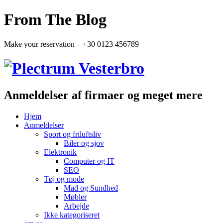
From The Blog
Make your reservation – +30 0123 456789
Anmeldelser af firmaer og meget mere
Hjem
Anmeldelser
Sport og friluftsliv
Biler og sjov
Elektronik
Computer og IT
SEO
Tøj og mode
Mad og Sundhed
Møbler
Arbejde
Ikke kategoriseret