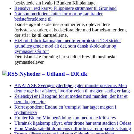
beskyttede sin hvalp i Bunken Klitplantage.
Rensdyr i rød karry: Filippinere strømmer til Grønland
Når sommerferien slutter for mor og far, træder
bedsteforældrene til
I sidste uge af skolernes sommerferie, oplever flere
forlystelsesparker, at bedsteforældre med børnebørn er dem,
der står i kø til karrusellerne.
Hizb ut-Tahrir-kampagne medfører protester: 'Det strider
grundlæggende mod alt det, som dansk skolekultur og
gymnasiet står for'
Den islamiske forening har sendt et brev til muslimske
gymnasieelever.
Nyheder – Udland – DR.dk
ANALYSE Sveriges yderfløje jagter ministerposterne. Men
denne uge har afsløret, hvorfor vejen til magten stadig er lang
Zelenskyj er i Beograd for at mødes med manden, der har et
ben i begge lejre
Korrespondent: Endnu en 'trumpist' har taget magten i
Sydamerika
Hunter Biden: Min benådning kan med rette kritiseres
Ukrainsk ligakamp aflyst, efter drone har ramt stadion i Odesa
Elon Musks satellit-dominans udfordres af europæisk satsning
Trump-allieret er taget i ed som Colombias præsident