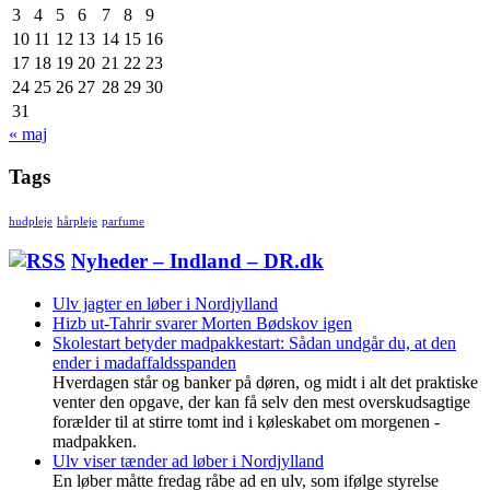
3
4
5
6
7
8
9
10
11
12
13
14
15
16
17
18
19
20
21
22
23
24
25
26
27
28
29
30
31
« maj
Tags
hudpleje
hårpleje
parfume
Nyheder – Indland – DR.dk
Ulv jagter en løber i Nordjylland
Hizb ut-Tahrir svarer Morten Bødskov igen
Skolestart betyder madpakkestart: Sådan undgår du, at den
ender i madaffaldsspanden
Hverdagen står og banker på døren, og midt i alt det praktiske
venter den opgave, der kan få selv den mest overskudsagtige
forælder til at stirre tomt ind i køleskabet om morgenen -
madpakken.
Ulv viser tænder ad løber i Nordjylland
En løber måtte fredag råbe ad en ulv, som ifølge styrelse