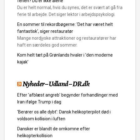
ferien? Du er ikke alene
Du er helt normal, hvis du synes, det er svært at gå fra
ferie til arbejde. Det siger lektor i arbejdspsykologi.
En sommer til rekordbøgerne: 'Det har været helt
fantastisk', siger restauratør
Mange nordjyske attraktioner og restauratører har
haft en særdeles god sommer.
Kom helt tæt på Grønlands hvaler i ’den moderne
kajak’
Nyheder – Udland – DR.dk
Efter 'afblæst angreb' begynder forhandlinger med
Iran ifølge Trump i dag
'Berører os alle dybt': Dansk helikopterpilot død i
voldsom kollision i luften
Dansker er blandt de omkomne efter
helikopterkollision