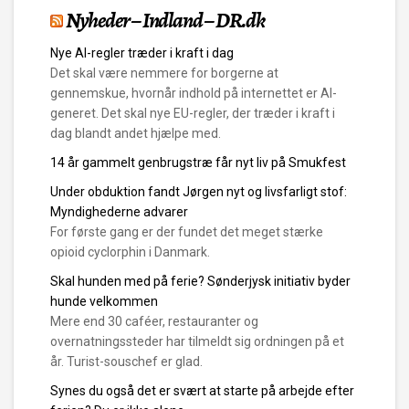
Nyheder – Indland – DR.dk
Nye AI-regler træder i kraft i dag
Det skal være nemmere for borgerne at
gennemskue, hvornår indhold på internettet er AI-
generet. Det skal nye EU-regler, der træder i kraft i
dag blandt andet hjælpe med.
14 år gammelt genbrugstræ får nyt liv på Smukfest
Under obduktion fandt Jørgen nyt og livsfarligt stof:
Myndighederne advarer
For første gang er der fundet det meget stærke
opioid cyclorphin i Danmark.
Skal hunden med på ferie? Sønderjysk initiativ byder
hunde velkommen
Mere end 30 caféer, restauranter og
overnatningssteder har tilmeldt sig ordningen på et
år. Turist-souschef er glad.
Synes du også det er svært at starte på arbejde efter