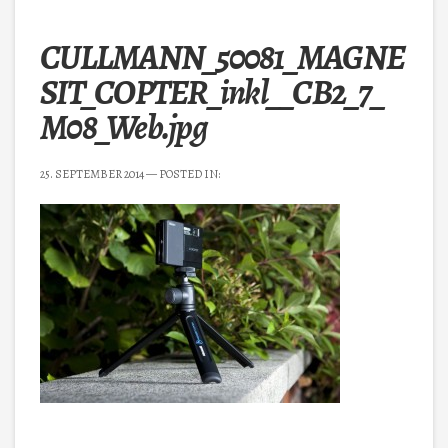
CULLMANN_50081_MAGNE
SIT_COPTER_inkl__CB2_7_
M08_Web.jpg
25. SEPTEMBER 2014
— POSTED IN: