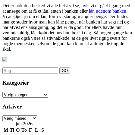
Det er nok den besked vi alle helst vil se, hvis vi er gået i gang med
at ansøge om at få et lån, enten i banken eller
lån udenom banken
.
Vi ansøger jo om et lån, fordi vi står og mangler penge. Der findes
mange steder hvor man kan låne penge, når banken har sagt nej og
har afvist ens ansøgning, og det er da godt, for ellers havde min
veninde aldrig fået købt det hus hun bor i i dag. Så nogen gange kan
bankerne også være så stivnakkede, at de gør livet rigtig svært for
nogle mennesker, selvom de godt kan klare at afdrage de ting de
skal.
Search
for:
Kategorier
Kategorier
Arkiver
Arkiver
juli 2026
M
Ti
O
To
F
L
S