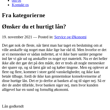
om os
Kontakt os
Fra kategorierne
Ønsker du et hurtigt lån?
19. november 2021
— Posted in:
Service og Økonomi
Det gør nok de fleste, når først man har taget en beslutning om at
ville anskaffe sig noget man ikke lige har råd til. Men hvorfor er det
at vi mennesker er sådan indrettet, at vi ikke bare samler pengene
ind før vi går ud og anskaffer os noget nyt materielt. Nu er det heller
ikke alle der gør det på den måde, der er trods alt nogle mennesker
der sparer op, og så først går ud og køber tingene. Men eg oplever at
flere og flere, kommer i store gæld vanskeligheder, og ikke kan
betale tilbage, fordi de ikke kan gennemskue konsekvenserne af
disse hurtige lån. Det er jo derfor at banken af og til siger nej. Så er
der de andre tilfælde, hvor banken siger nej, men hvor kunden
alligevel har en sund og fornuftig økonomi.
Lån godkendt