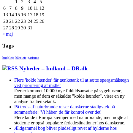
1
2
3
4
5
6
7
8
9
10
11
12
13
14
15
16
17
18
19
20
21
22
23
24
25
26
27
28
29
30
31
« maj
Tags
hudpleje
hårpleje
parfume
Nyheder – Indland – DR.dk
Flere 'kolde hænder' får tænketank til at sætte spørgsmålstegn
ved prioritering af midler
Der er kommet 10.000 nye fuldtidsansatte på sygehusene,
men mange af dem er såkaldte "kolde hænder", viser en ny
analyse fra tænketank.
På trods af naturbrande rejser danskerne stadigvæk på
sommerferie: 'Vi håber, de får kontrol over det'
Flere lande i Europa kæmper med naturbrande, men nogle af
stederne er også populære feriedestinationer hos danskerne.
Ældgammel bog bliver pludseligt revet af hylderne hos