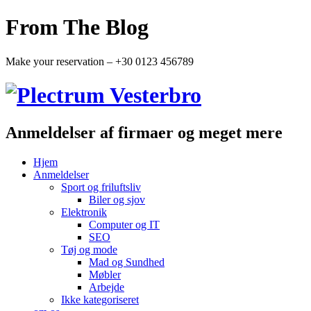
From The Blog
Make your reservation – +30 0123 456789
Anmeldelser af firmaer og meget mere
Hjem
Anmeldelser
Sport og friluftsliv
Biler og sjov
Elektronik
Computer og IT
SEO
Tøj og mode
Mad og Sundhed
Møbler
Arbejde
Ikke kategoriseret