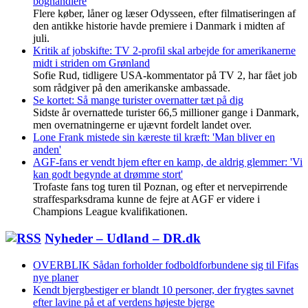
boghandlere
Flere køber, låner og læser Odysseen, efter filmatiseringen af
den antikke historie havde premiere i Danmark i midten af
juli.
Kritik af jobskifte: TV 2-profil skal arbejde for amerikanerne
midt i striden om Grønland
Sofie Rud, tidligere USA-kommentator på TV 2, har fået job
som rådgiver på den amerikanske ambassade.
Se kortet: Så mange turister overnatter tæt på dig
Sidste år overnattede turister 66,5 millioner gange i Danmark,
men overnatningerne er ujævnt fordelt landet over.
Lone Frank mistede sin kæreste til kræft: 'Man bliver en
anden'
AGF-fans er vendt hjem efter en kamp, de aldrig glemmer: 'Vi
kan godt begynde at drømme stort'
Trofaste fans tog turen til Poznan, og efter et nervepirrende
straffesparksdrama kunne de fejre at AGF er videre i
Champions League kvalifikationen.
Nyheder – Udland – DR.dk
OVERBLIK Sådan forholder fodboldforbundene sig til Fifas
nye planer
Kendt bjergbestiger er blandt 10 personer, der frygtes savnet
efter lavine på et af verdens højeste bjerge