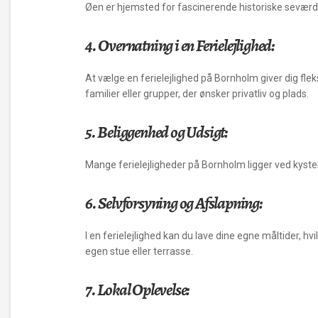
Øen er hjemsted for fascinerende historiske seværdi
4. Overnatning i en Ferielejlighed:
At vælge en ferielejlighed på Bornholm giver dig fleks
familier eller grupper, der ønsker privatliv og plads.
5. Beliggenhed og Udsigt:
Mange ferielejligheder på Bornholm ligger ved kysten 
6. Selvforsyning og Afslapning:
I en ferielejlighed kan du lave dine egne måltider, h
egen stue eller terrasse.
7. Lokal Oplevelse: