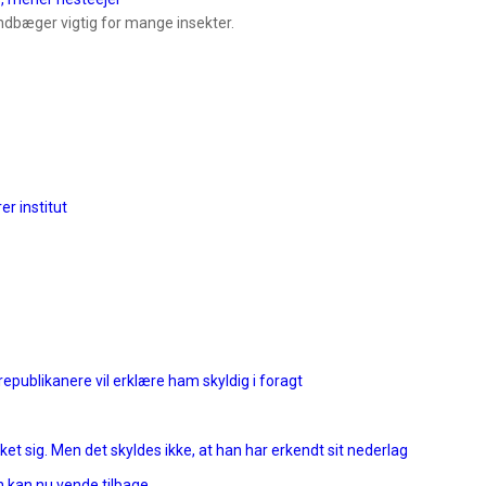
andbæger vigtig for mange insekter.
er institut
epublikanere vil erklære ham skyldig i foragt
et sig. Men det skyldes ikke, at han har erkendt sit nederlag
n kan nu vende tilbage