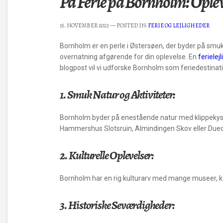
På Ferie på Bornholm: Oplev
15. NOVEMBER 2023
— POSTED IN:
FERIE OG LEJLIGHEDER
Bornholm er en perle i Østersøen, der byder på smuk
overnatning afgørende for din oplevelse. En
feriele
blogpost vil vi udforske Bornholm som feriedestination
1. Smuk Natur og Aktiviteter:
Bornholm byder på enestående natur med klippekyster
Hammershus Slotsruin, Almindingen Skov eller Due
2. Kulturelle Oplevelser:
Bornholm har en rig kulturarv med mange museer, ku
3. Historiske Seværdigheder: