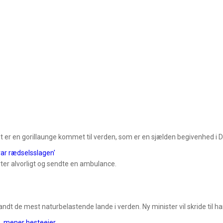
t er en gorillaunge kommet til verden, som er en sjælden begivenhed i
ar rædselsslagen'
ter alvorligt og sendte en ambulance.
ndt de mest naturbelastende lande i verden. Ny minister vil skride til h
s, mener hesteejer