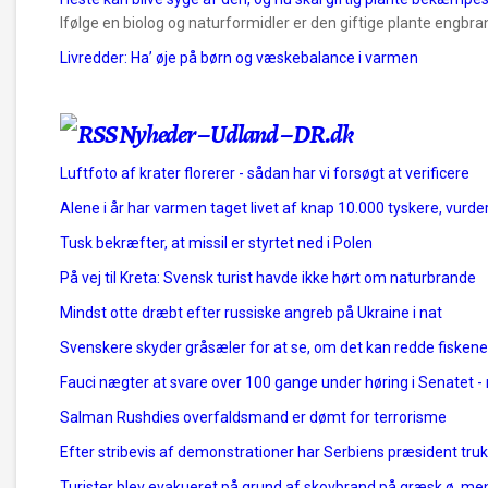
Ifølge en biolog og naturformidler er den giftige plante engbr
Livredder: Ha’ øje på børn og væskebalance i varmen
Nyheder – Udland – DR.dk
Luftfoto af krater florerer - sådan har vi forsøgt at verificere
Alene i år har varmen taget livet af knap 10.000 tyskere, vurder
Tusk bekræfter, at missil er styrtet ned i Polen
På vej til Kreta: Svensk turist havde ikke hørt om naturbrande
Mindst otte dræbt efter russiske angreb på Ukraine i nat
Svenskere skyder gråsæler for at se, om det kan redde fiskene
Fauci nægter at svare over 100 gange under høring i Senatet - r
Salman Rushdies overfaldsmand er dømt for terrorisme
Efter stribevis af demonstrationer har Serbiens præsident trukk
Turister blev evakueret på grund af skovbrand på græsk ø, me