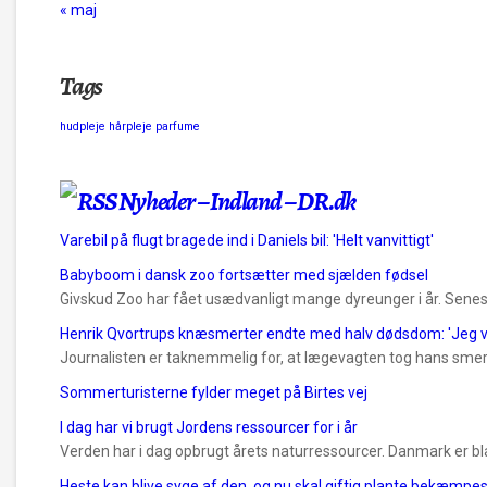
« maj
Tags
hudpleje
hårpleje
parfume
Nyheder – Indland – DR.dk
Varebil på flugt bragede ind i Daniels bil: 'Helt vanvittigt'
Babyboom i dansk zoo fortsætter med sjælden fødsel
Givskud Zoo har fået usædvanligt mange dyreunger i år. Senes
Henrik Qvortrups knæsmerter endte med halv dødsdom: 'Jeg v
Journalisten er taknemmelig for, at lægevagten tog hans smer
Sommerturisterne fylder meget på Birtes vej
I dag har vi brugt Jordens ressourcer for i år
Verden har i dag opbrugt årets naturressourcer. Danmark er bla
Heste kan blive syge af den, og nu skal giftig plante bekæmpe