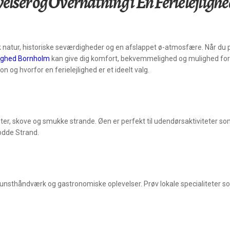
elser og Overnatning i En Ferielejlighe
 natur, historiske seværdigheder og en afslappet ø-atmosfære. Når du p
jlighed Bornholm
kan give dig komfort, bekvemmelighed og mulighed for
 og hvorfor en ferielejlighed er et ideelt valg.
, skove og smukke strande. Øen er perfekt til udendørsaktiviteter som
odde Strand.
nsthåndværk og gastronomiske oplevelser. Prøv lokale specialiteter s