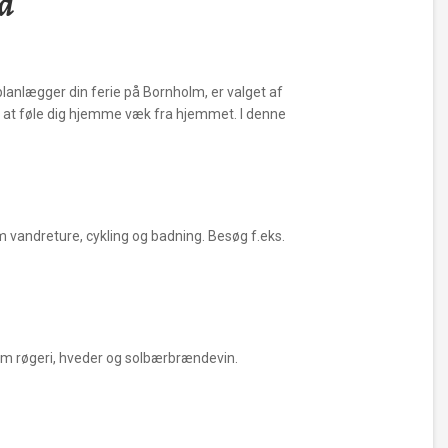
d
lanlægger din ferie på Bornholm, er valget af
 at føle dig hjemme væk fra hjemmet. I denne
 vandreture, cykling og badning. Besøg f.eks.
om røgeri, hveder og solbærbrændevin.