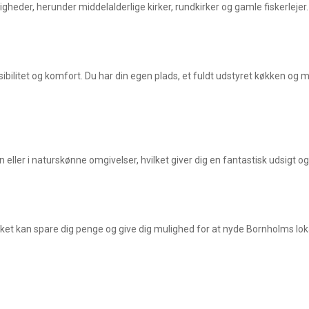
gheder, herunder middelalderlige kirker, rundkirker og gamle fiskerleje
ibilitet og komfort. Du har din egen plads, et fuldt udstyret køkken og mu
eller i naturskønne omgivelser, hvilket giver dig en fantastisk udsigt og 
vilket kan spare dig penge og give dig mulighed for at nyde Bornholms loka