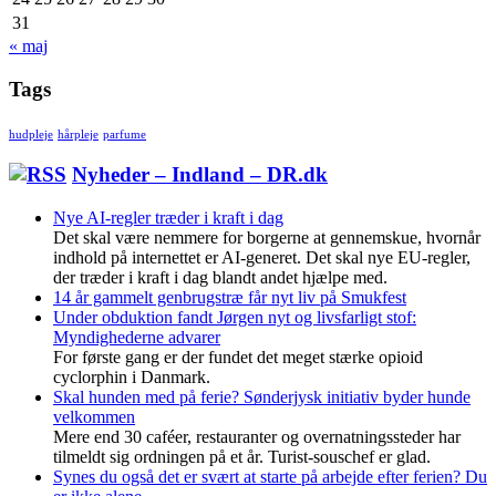
31
« maj
Tags
hudpleje
hårpleje
parfume
Nyheder – Indland – DR.dk
Nye AI-regler træder i kraft i dag
Det skal være nemmere for borgerne at gennemskue, hvornår
indhold på internettet er AI-generet. Det skal nye EU-regler,
der træder i kraft i dag blandt andet hjælpe med.
14 år gammelt genbrugstræ får nyt liv på Smukfest
Under obduktion fandt Jørgen nyt og livsfarligt stof:
Myndighederne advarer
For første gang er der fundet det meget stærke opioid
cyclorphin i Danmark.
Skal hunden med på ferie? Sønderjysk initiativ byder hunde
velkommen
Mere end 30 caféer, restauranter og overnatningssteder har
tilmeldt sig ordningen på et år. Turist-souschef er glad.
Synes du også det er svært at starte på arbejde efter ferien? Du