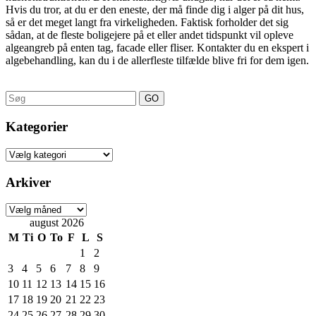
Hvis du tror, at du er den eneste, der må finde dig i alger på dit hus,
så er det meget langt fra virkeligheden. Faktisk forholder det sig
sådan, at de fleste boligejere på et eller andet tidspunkt vil opleve
algeangreb på enten tag, facade eller fliser. Kontakter du en ekspert i
algebehandling, kan du i de allerfleste tilfælde blive fri for dem igen.
Search
for:
Kategorier
Kategorier
Arkiver
Arkiver
august 2026
M
Ti
O
To
F
L
S
1
2
3
4
5
6
7
8
9
10
11
12
13
14
15
16
17
18
19
20
21
22
23
24
25
26
27
28
29
30