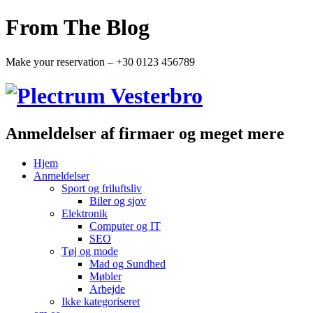
From The Blog
Make your reservation – +30 0123 456789
Anmeldelser af firmaer og meget mere
Hjem
Anmeldelser
Sport og friluftsliv
Biler og sjov
Elektronik
Computer og IT
SEO
Tøj og mode
Mad og Sundhed
Møbler
Arbejde
Ikke kategoriseret