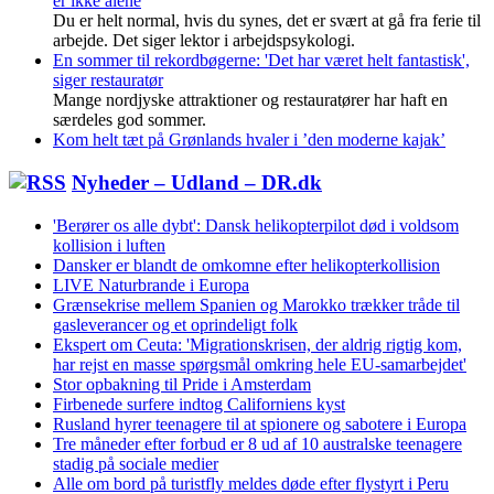
er ikke alene
Du er helt normal, hvis du synes, det er svært at gå fra ferie til
arbejde. Det siger lektor i arbejdspsykologi.
En sommer til rekordbøgerne: 'Det har været helt fantastisk',
siger restauratør
Mange nordjyske attraktioner og restauratører har haft en
særdeles god sommer.
Kom helt tæt på Grønlands hvaler i ’den moderne kajak’
Nyheder – Udland – DR.dk
'Berører os alle dybt': Dansk helikopterpilot død i voldsom
kollision i luften
Dansker er blandt de omkomne efter helikopterkollision
LIVE Naturbrande i Europa
Grænsekrise mellem Spanien og Marokko trækker tråde til
gasleverancer og et oprindeligt folk
Ekspert om Ceuta: 'Migrationskrisen, der aldrig rigtig kom,
har rejst en masse spørgsmål omkring hele EU-samarbejdet'
Stor opbakning til Pride i Amsterdam
Firbenede surfere indtog Californiens kyst
Rusland hyrer teenagere til at spionere og sabotere i Europa
Tre måneder efter forbud er 8 ud af 10 australske teenagere
stadig på sociale medier
Alle om bord på turistfly meldes døde efter flystyrt i Peru