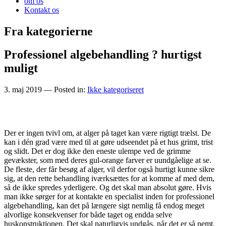
om os
Kontakt os
Fra kategorierne
Professionel algebehandling ? hurtigst
muligt
3. maj 2019
— Posted in:
Ikke kategoriseret
Der er ingen tvivl om, at alger på taget kan være rigtigt trælst. De
kan i dén grad være med til at gøre udseendet på et hus grimt, trist
og slidt. Det er dog ikke den eneste ulempe ved de grimme
gevækster, som med deres gul-orange farver er uundgåelige at se.
De fleste, der får besøg af alger, vil derfor også hurtigt kunne sikre
sig, at den rette behandling iværksættes for at komme af med dem,
så de ikke spredes yderligere. Og det skal man absolut gøre. Hvis
man ikke sørger for at kontakte en specialist inden for professionel
algebehandling, kan det på længere sigt nemlig få endog meget
alvorlige konsekvenser for både taget og endda selve
huskonstruktionen. Det skal naturligvis undgås, når det er så nemt.