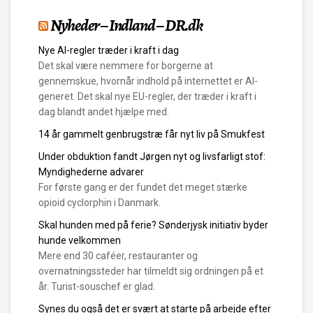
Nyheder – Indland – DR.dk
Nye AI-regler træder i kraft i dag
Det skal være nemmere for borgerne at
gennemskue, hvornår indhold på internettet er AI-
generet. Det skal nye EU-regler, der træder i kraft i
dag blandt andet hjælpe med.
14 år gammelt genbrugstræ får nyt liv på Smukfest
Under obduktion fandt Jørgen nyt og livsfarligt stof:
Myndighederne advarer
For første gang er der fundet det meget stærke
opioid cyclorphin i Danmark.
Skal hunden med på ferie? Sønderjysk initiativ byder
hunde velkommen
Mere end 30 caféer, restauranter og
overnatningssteder har tilmeldt sig ordningen på et
år. Turist-souschef er glad.
Synes du også det er svært at starte på arbejde efter