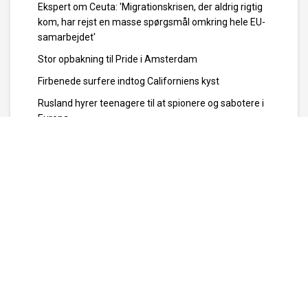
Ekspert om Ceuta: 'Migrationskrisen, der aldrig rigtig
kom, har rejst en masse spørgsmål omkring hele EU-
samarbejdet'
Stor opbakning til Pride i Amsterdam
Firbenede surfere indtog Californiens kyst
Rusland hyrer teenagere til at spionere og sabotere i
Europa
Tre måneder efter forbud er 8 ud af 10 australske
teenagere stadig på sociale medier
Alle om bord på turistfly meldes døde efter flystyrt i
Peru
26 sårede efter jordskælv nær Napoli