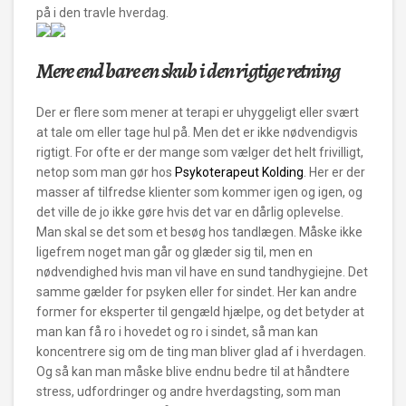
på i den travle hverdag.
Mere end bare en skub i den rigtige retning
Der er flere som mener at terapi er uhyggeligt eller svært
at tale om eller tage hul på. Men det er ikke nødvendigvis
rigtigt. For ofte er der mange som vælger det helt frivilligt,
netop som man gør hos
Psykoterapeut Kolding
. Her er der
masser af tilfredse klienter som kommer igen og igen, og
det ville de jo ikke gøre hvis det var en dårlig oplevelse.
Man skal se det som et besøg hos tandlægen. Måske ikke
ligefrem noget man går og glæder sig til, men en
nødvendighed hvis man vil have en sund tandhygiejne. Det
samme gælder for psyken eller for sindet. Her kan andre
former for eksperter til gengæld hjælpe, og det betyder at
man kan få ro i hovedet og ro i sindet, så man kan
koncentrere sig om de ting man bliver glad af i hverdagen.
Og så kan man måske blive endnu bedre til at håndtere
stress, udfordringer og andre hverdagsting, som man