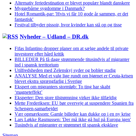
Alternativ feriedestination er blevet populær blandt danskere
Myggebårne sygdomme i Danmark?
Hotel Romantik-par: 'Hvis vi får 10 gode år sammen, er det
fantastisk'
Festival tilbyder pissoir, hvor kvinder kan stå op og tisse
Nyheder – Udland – DR.dk
Fifas Infantino dropper planer om at sælge andele til private
investorer efter hård kritik
BILLEDER På få dage strømmende titusindvis af migranter
ind i spansk territorium
Utilfredsheden med Zelenskyj syder og bobler stadig
ANALYSE Med et valg lige rundt om hjørnet er Ceuta-krisen
blevet ekstra sprængfarlig i Sverige
Ekspert om migranters stormløb: To ting har skabt
‘magneteffekt’
Eksperter: Den store tilstrømning virker ikke tilfældig
Mette Frederiksen: EU bør overveje at suspendere Spanien fra
Schengen-samarbejdet
Vær opmærksom: Gamle billeder kan dukke op i en ny krise
Lars Løkke Rasmussen: 'Der må ikke gå hul på Europa igen'
Tusindvis af migranter er strømmet til spansk eksklave
Sitemap