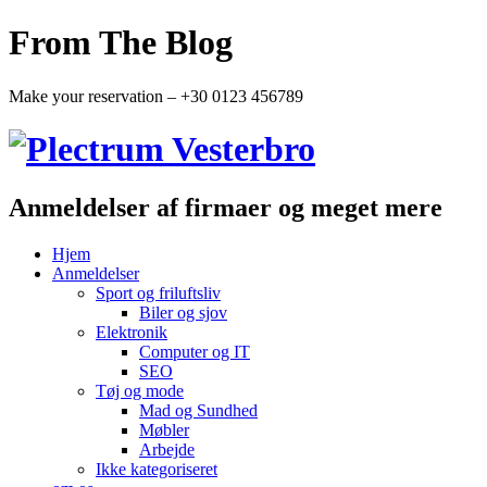
From The Blog
Make your reservation – +30 0123 456789
Anmeldelser af firmaer og meget mere
Hjem
Anmeldelser
Sport og friluftsliv
Biler og sjov
Elektronik
Computer og IT
SEO
Tøj og mode
Mad og Sundhed
Møbler
Arbejde
Ikke kategoriseret