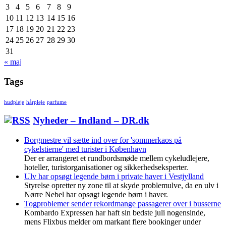
3
4
5
6
7
8
9
10
11
12
13
14
15
16
17
18
19
20
21
22
23
24
25
26
27
28
29
30
31
« maj
Tags
hudpleje
hårpleje
parfume
Nyheder – Indland – DR.dk
Borgmestre vil sætte ind over for 'sommerkaos på
cykelstierne' med turister i København
Der er arrangeret et rundbordsmøde mellem cykeludlejere,
hoteller, turistorganisationer og sikkerhedseksperter.
Ulv har opsøgt legende børn i private haver i Vestjylland
Styrelse opretter ny zone til at skyde problemulve, da en ulv i
Nørre Nebel har opsøgt legende børn i haver.
Togproblemer sender rekordmange passagerer over i busserne
Kombardo Expressen har haft sin bedste juli nogensinde,
mens Flixbus melder om markant flere bookinger under