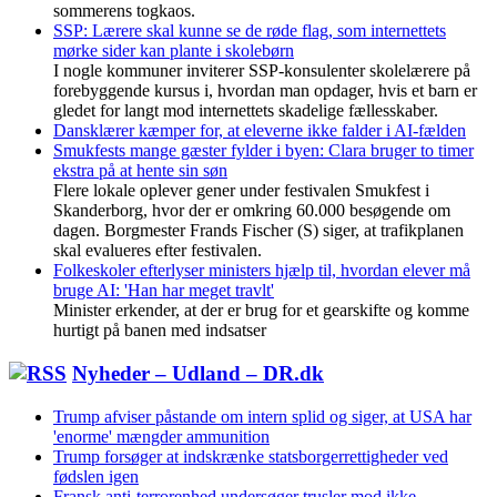
sommerens togkaos.
SSP: Lærere skal kunne se de røde flag, som internettets
mørke sider kan plante i skolebørn
I nogle kommuner inviterer SSP-konsulenter skolelærere på
forebyggende kursus i, hvordan man opdager, hvis et barn er
gledet for langt mod internettets skadelige fællesskaber.
Dansklærer kæmper for, at eleverne ikke falder i AI-fælden
Smukfests mange gæster fylder i byen: Clara bruger to timer
ekstra på at hente sin søn
Flere lokale oplever gener under festivalen Smukfest i
Skanderborg, hvor der er omkring 60.000 besøgende om
dagen. Borgmester Frands Fischer (S) siger, at trafikplanen
skal evalueres efter festivalen.
Folkeskoler efterlyser ministers hjælp til, hvordan elever må
bruge AI: 'Han har meget travlt'
Minister erkender, at der er brug for et gearskifte og komme
hurtigt på banen med indsatser
Nyheder – Udland – DR.dk
Trump afviser påstande om intern splid og siger, at USA har
'enorme' mængder ammunition
Trump forsøger at indskrænke statsborgerrettigheder ved
fødslen igen
Fransk anti-terrorenhed undersøger trusler mod ikke-