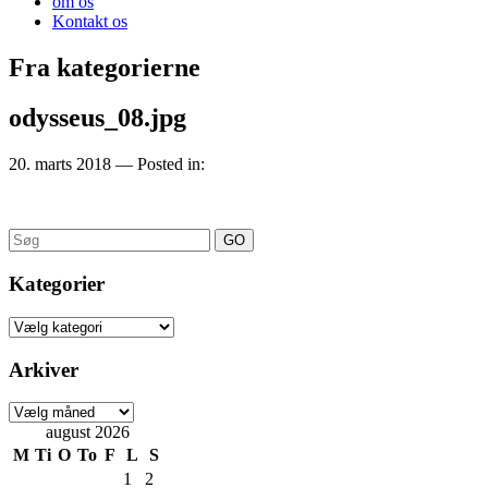
om os
Kontakt os
Fra kategorierne
odysseus_08.jpg
20. marts 2018
— Posted in:
Search
for:
Kategorier
Kategorier
Arkiver
Arkiver
august 2026
M
Ti
O
To
F
L
S
1
2