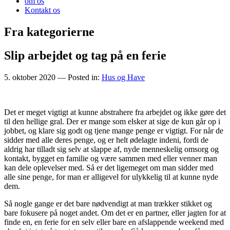
om os
Kontakt os
Fra kategorierne
Slip arbejdet og tag på en ferie
5. oktober 2020
— Posted in:
Hus og Have
Det er meget vigtigt at kunne abstrahere fra arbejdet og ikke gøre det
til den hellige gral. Der er mange som elsker at sige de kun går op i
jobbet, og klare sig godt og tjene mange penge er vigtigt. For når de
sidder med alle deres penge, og er helt ødelagte indeni, fordi de
aldrig har tilladt sig selv at slappe af, nyde menneskelig omsorg og
kontakt, bygget en familie og være sammen med eller venner man
kan dele oplevelser med. Så er det ligemeget om man sidder med
alle sine penge, for man er alligevel for ulykkelig til at kunne nyde
dem.
Så nogle gange er det bare nødvendigt at man trækker stikket og
bare fokusere på noget andet. Om det er en partner, eller jagten for at
finde en, en ferie for en selv eller bare en afslappende weekend med