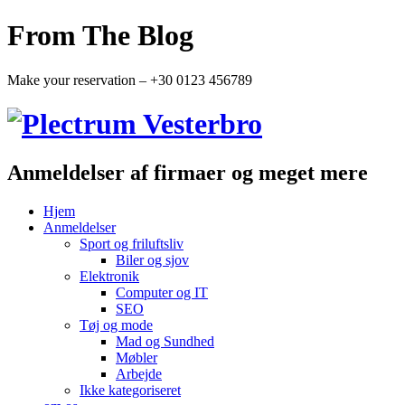
From The Blog
Make your reservation – +30 0123 456789
Anmeldelser af firmaer og meget mere
Hjem
Anmeldelser
Sport og friluftsliv
Biler og sjov
Elektronik
Computer og IT
SEO
Tøj og mode
Mad og Sundhed
Møbler
Arbejde
Ikke kategoriseret