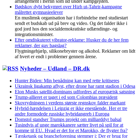
arrangement i Berlin som ild under kampgejsten.
Bødskov dybt bekymret over Hizb ut-Tahrir-kampagne
målrettet gymnasieelever
En muslimsk organisation har i forbindelse med studiestart
sendt et budskab ud på brev og video. Og det falder ikke i
god jord hos den socialdemokratiske udlændinge- og
integrationsminister.
Efter omdiskuteret vibrator-reklame: Husker du de her fem
reklamer, der gav bagslag?
Flygtningehjælp, silikonebryster og alkohol. Reklamer om lidt
af hvert er endt i problemer gennem årene.
Nyheder – Udland – DR.dk
Hunter Biden: Min benådning kan med rette kritiseres
Ukrainsk ligakamp aflyst, efter drone har ramt stadion i Odesa
Elon Musks satellit-dominans udfordres af europæisk satsning
Trump-allieret er taget i ed som Colombias præsident
Skovrydningen i verdens største regnskov falder markant
Hybrid-hændelsen i Leipzig er ikke enestående. Her er tre
andre formodede russiske hybridangreb i Europa
Domstol standser Trumps projekt om milliarddyr balsal
Tusindvis af unge marokkanere sætter livet på spil for at
komme til EU. Hvad er det for et Marokko, de flygter fra?
Tænketank og brancheforening stemmer i: Der er brug for