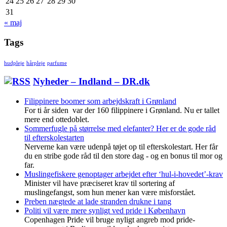
24
25
26
27
28
29
30
31
« maj
Tags
hudpleje
hårpleje
parfume
Nyheder – Indland – DR.dk
Filippinere boomer som arbejdskraft i Grønland
For ti år siden var der 160 filippinere i Grønland. Nu er tallet
mere end ottedoblet.
Sommerfugle på størrelse med elefanter? Her er de gode råd
til efterskolestarten
Nerverne kan være udenpå tøjet op til efterskolestart. Her får
du en stribe gode råd til den store dag - og en bonus til mor og
far.
Muslingefiskere genoptager arbejdet efter ‘hul-i-hovedet’-krav
Minister vil have præciseret krav til sortering af
muslingefangst, som hun mener kan være misforstået.
Preben nægtede at lade stranden drukne i tang
Politi vil være mere synligt ved pride i København
Copenhagen Pride vil bruge nyligt angreb mod pride-