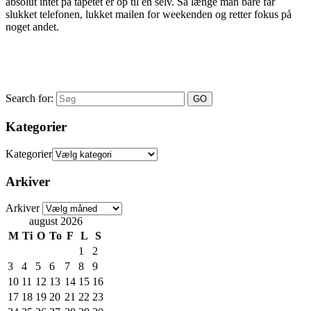
absolut intet på tapetet er op til en selv. Så længe man bare får
slukket telefonen, lukket mailen for weekenden og retter fokus på
noget andet.
Search for:
Kategorier
Kategorier
Arkiver
Arkiver
august 2026
M
Ti
O
To
F
L
S
1
2
3
4
5
6
7
8
9
10
11
12
13
14
15
16
17
18
19
20
21
22
23