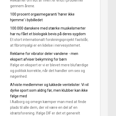
Reklamer om lidt af hvert er endt i problemer
gennem årene.
100 procent orgasmegaranti 'hører ikke
hjemme' i bybilledet
100.000 danskere med stærke muskelsmerter
har nu fået et biologisk bevis på deres sygdom
Et stort internationalt forskningsprojekt fastslår,
at fibromyalgi er en lidelse i nervesystemet.
Reklame for vibrator deler vandene - men
ekspert afviser bekymring for børn
Ifølge en ekspert er vi er blevet mere blufærdige
og politisk korrekte, når det handler om sex og
nøgenhed.
Afviste medlemmer og lukkede ventelister: Vi vil
dyrke sport som aldrig før, men klubber kan ikke
følge med
I Aalborg og omegn kæmper man med at finde
plads til alle dem, der vil være en del af en
idrætsforening. Ifølge DIF er det et generelt