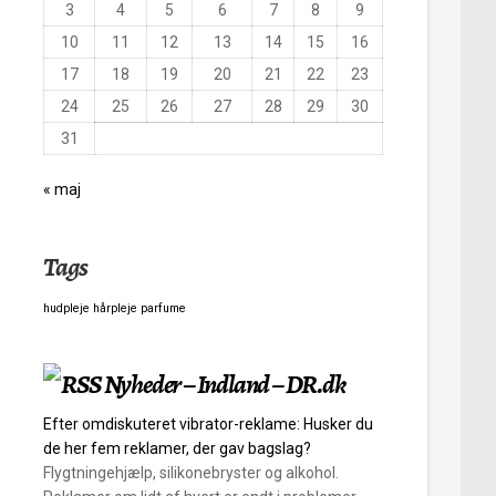
3
4
5
6
7
8
9
10
11
12
13
14
15
16
17
18
19
20
21
22
23
24
25
26
27
28
29
30
31
« maj
Tags
hudpleje
hårpleje
parfume
Nyheder – Indland – DR.dk
Efter omdiskuteret vibrator-reklame: Husker du
de her fem reklamer, der gav bagslag?
Flygtningehjælp, silikonebryster og alkohol.