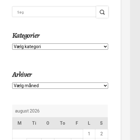
Kategorier
Kategorier
Arkiver
Arkiver
august 2026
M
Ti
O
To
F
L
S
1
2