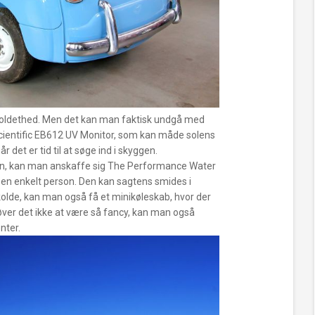
skoldethed. Men det kan man faktisk undgå me
d
ientific EB612 UV Monitor, som kan måde solens
 det er tid til at søge ind i skyggen.
ren, kan man anskaffe sig The Performance Water
 en enkelt person. Den kan sagtens smides i
olde, kan man også få et minikøleskab, hvor der
høver det ikke at være så fancy, kan man også
nter.