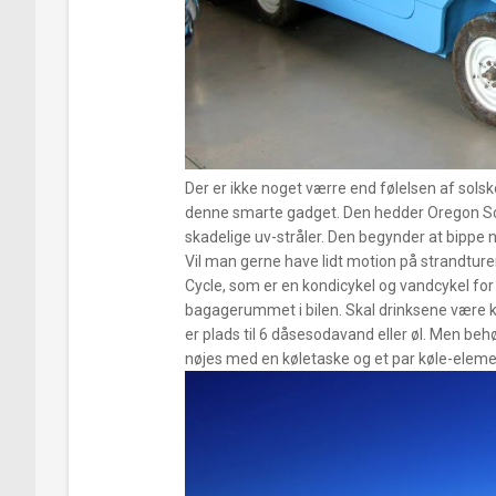
Der er ikke noget værre end følelsen af sol
denne smarte gadget. Den hedder Oregon Sc
skadelige uv-stråler. Den begynder at bippe når
Vil man gerne have lidt motion på strandtu
Cycle, som er en kondicykel og vandcykel for
bagagerummet i bilen. Skal drinksene være k
er plads til 6 dåsesodavand eller øl. Men be
nøjes med en køletaske og et par køle-eleme