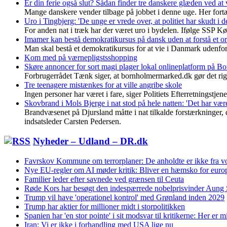
Er din ferie også slut? Sådan finder tre danskere glæden ved at 
Mange danskere vender tilbage på jobbet i denne uge. Her for
Uro i Tingbjerg: 'De unge er vrede over, at politiet har skudt i 
For anden nat i træk har der været uro i bydelen. Ifølge SSP 
Imamer kan bestå demokratikursus på dansk uden at forstå et or
Man skal bestå et demokratikursus for at vie i Danmark udenfor
Kom med på værnepligstsshopping
Skøre annoncer for sort magi plager lokal onlineplatform på B
Forbrugerrådet Tænk siger, at bornholmermarked.dk gør det rigti
Tre teenagere mistænkes for at ville angribe skole
Ingen personer har været i fare, siger Politiets Efterretningstjene
Skovbrand i Mols Bjerge i nat stod på hele natten: 'Det har være
Brandvæsenet på Djursland måtte i nat tilkalde forstærkninger,
indsatsleder Carsten Pedersen.
Nyheder – Udland – DR.dk
Favrskov Kommune om terrorplaner: De anholdte er ikke fra 
Nye EU-regler om AI møder kritik: Bliver en hæmsko for eur
Familier leder efter savnede ved grænsen til Ceuta
Røde Kors har besøgt den indespærrede nobelprisvinder Aung
Trump vil have 'operationel kontrol' med Grønland inden 2029
Trump har aktier for millioner midt i storpolitikken
Spanien har 'en stor pointe' i sit modsvar til kritikerne: Her er 
Iran: Vi er ikke i forhandling med USA lige nu