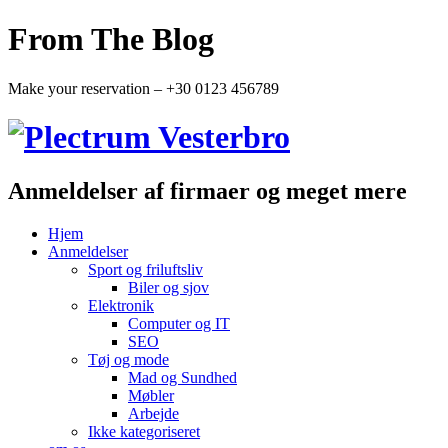
From The Blog
Make your reservation – +30 0123 456789
Anmeldelser af firmaer og meget mere
Hjem
Anmeldelser
Sport og friluftsliv
Biler og sjov
Elektronik
Computer og IT
SEO
Tøj og mode
Mad og Sundhed
Møbler
Arbejde
Ikke kategoriseret