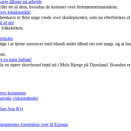
være tilbage på arbejde
tæller tre af dem, hvordan de kommer over ferietømmermændene.
deres lokalområde'
København er flere unge vrede over skudepisoden, som nu efterforskes
d af det
 folkekirken.
ornholm
ge i at fjerne annoncer med blandt andet tilbud om sort magi, og at ha
ste.
t en tung indsats'
 da en større skovbrand brød ud i Mols Bjerge på Djursland. Branden er
vores kommune
opæiske virksomheder
 San Suu Kyi
migranternes foretrukne veje til Europa