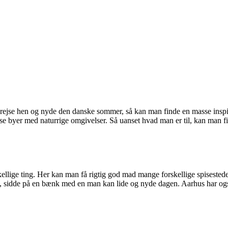
ejse hen og nyde den danske sommer, så kan man finde en masse inspir
sse byer med naturrige omgivelser. Så uanset hvad man er til, kan man f
ellige ting. Her kan man få rigtig god mad mange forskellige spisesteder
, sidde på en bænk med en man kan lide og nyde dagen. Aarhus har ogs