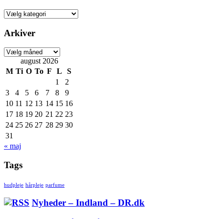
Kategorier
Arkiver
Arkiver
august 2026
M
Ti
O
To
F
L
S
1
2
3
4
5
6
7
8
9
10
11
12
13
14
15
16
17
18
19
20
21
22
23
24
25
26
27
28
29
30
31
« maj
Tags
hudpleje
hårpleje
parfume
Nyheder – Indland – DR.dk