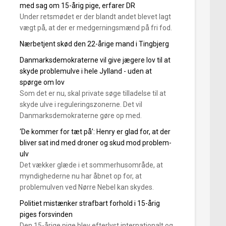
med sag om 15-årig pige, erfarer DR
Under retsmødet er der blandt andet blevet lagt
vægt på, at der er medgerningsmænd på fri fod.
Nærbetjent skød den 22-årige mand i Tingbjerg
Danmarksdemokraterne vil give jægere lov til at
skyde problemulve i hele Jylland - uden at
spørge om lov
Som det er nu, skal private søge tilladelse til at
skyde ulve i reguleringszonerne. Det vil
Danmarksdemokraterne gøre op med.
‘De kommer for tæt på’: Henry er glad for, at der
bliver sat ind med droner og skud mod problem-
ulv
Det vækker glæde i et sommerhusområde, at
myndighederne nu har åbnet op for, at
problemulven ved Nørre Nebel kan skydes.
Politiet mistænker strafbart forhold i 15-årig
piges forsvinden
Den 15-årige pige blev efterlyst internationalt og