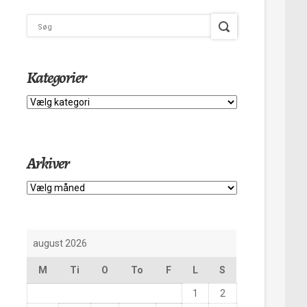
Kategorier
Kategorier
Arkiver
Arkiver
august 2026
M
Ti
O
To
F
L
S
1
2