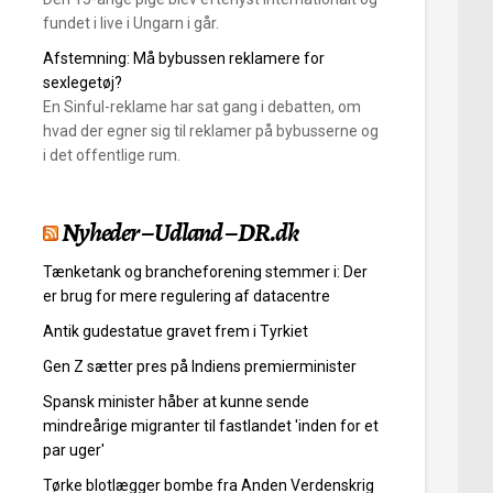
fundet i live i Ungarn i går.
Afstemning: Må bybussen reklamere for
sexlegetøj?
En Sinful-reklame har sat gang i debatten, om
hvad der egner sig til reklamer på bybusserne og
i det offentlige rum.
Nyheder – Udland – DR.dk
Tænketank og brancheforening stemmer i: Der
er brug for mere regulering af datacentre
Antik gudestatue gravet frem i Tyrkiet
Gen Z sætter pres på Indiens premierminister
Spansk minister håber at kunne sende
mindreårige migranter til fastlandet 'inden for et
par uger'
Tørke blotlægger bombe fra Anden Verdenskrig