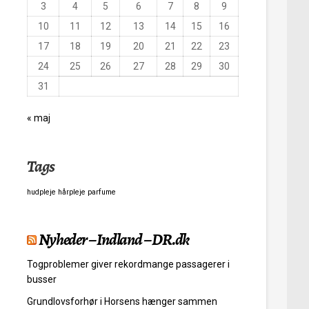
3
4
5
6
7
8
9
10
11
12
13
14
15
16
17
18
19
20
21
22
23
24
25
26
27
28
29
30
31
« maj
Tags
hudpleje
hårpleje
parfume
Nyheder – Indland – DR.dk
Togproblemer giver rekordmange passagerer i
busser
Grundlovsforhør i Horsens hænger sammen