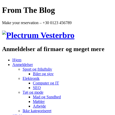
From The Blog
Make your reservation – +30 0123 456789
Anmeldelser af firmaer og meget mere
Hjem
Anmeldelser
Sport og friluftsliv
Biler og sjov
Elektronik
Computer og IT
SEO
Tøj og mode
Mad og Sundhed
Møbler
Arbejde
Ikke kategoriseret