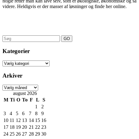
nogle retter man kan lave selv, som er økologiske, økonomiske og så
videre. Heldigvis er der masser af løsninger og finde her online.
Search
for:
Kategorier
Kategorier
Arkiver
Arkiver
august 2026
M
Ti
O
To
F
L
S
1
2
3
4
5
6
7
8
9
10
11
12
13
14
15
16
17
18
19
20
21
22
23
24
25
26
27
28
29
30