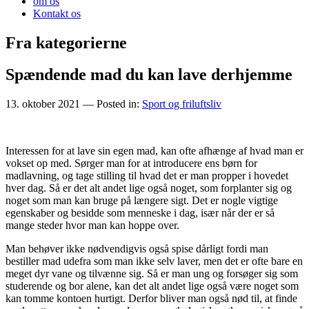
om os
Kontakt os
Fra kategorierne
Spændende mad du kan lave derhjemme
13. oktober 2021
— Posted in:
Sport og friluftsliv
Interessen for at lave sin egen mad, kan ofte afhænge af hvad man er
vokset op med. Sørger man for at introducere ens børn for
madlavning, og tage stilling til hvad det er man propper i hovedet
hver dag. Så er det alt andet lige også noget, som forplanter sig og
noget som man kan bruge på længere sigt. Det er nogle vigtige
egenskaber og besidde som menneske i dag, især når der er så
mange steder hvor man kan hoppe over.
Man behøver ikke nødvendigvis også spise dårligt fordi man
bestiller mad udefra som man ikke selv laver, men det er ofte bare en
meget dyr vane og tilvænne sig. Så er man ung og forsøger sig som
studerende og bor alene, kan det alt andet lige også være noget som
kan tomme kontoen hurtigt. Derfor bliver man også nød til, at finde