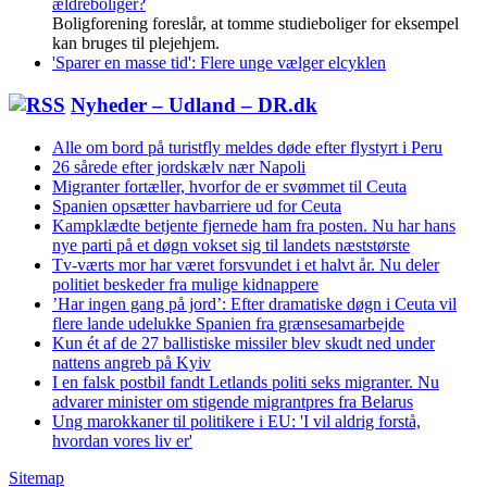
ældreboliger?
Boligforening foreslår, at tomme studieboliger for eksempel
kan bruges til plejehjem.
'Sparer en masse tid': Flere unge vælger elcyklen
Nyheder – Udland – DR.dk
Alle om bord på turistfly meldes døde efter flystyrt i Peru
26 sårede efter jordskælv nær Napoli
Migranter fortæller, hvorfor de er svømmet til Ceuta
Spanien opsætter havbarriere ud for Ceuta
Kampklædte betjente fjernede ham fra posten. Nu har hans
nye parti på et døgn vokset sig til landets næststørste
Tv-værts mor har været forsvundet i et halvt år. Nu deler
politiet beskeder fra mulige kidnappere
’Har ingen gang på jord’: Efter dramatiske døgn i Ceuta vil
flere lande udelukke Spanien fra grænsesamarbejde
Kun ét af de 27 ballistiske missiler blev skudt ned under
nattens angreb på Kyiv
I en falsk postbil fandt Letlands politi seks migranter. Nu
advarer minister om stigende migrantpres fra Belarus
Ung marokkaner til politikere i EU: 'I vil aldrig forstå,
hvordan vores liv er'
Sitemap