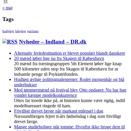
31
« maj
Tags
hudpleje
hårpleje
parfume
Nyheder – Indland – DR.dk
Alternativ feriedestination er blevet populær blandt danskere
20 mænd løber lige nu fra Skagen til København
20 mænd fra træningsgruppen 5th Element løber lige knap
500 kilometer uden stop fra Skagen til København for at
indsamle penge til Psykiatrifonden.
Hudløst ærlige politisignalementer: Rodet morgenhår og blå
underbukser
Med tømmermænd på festival blev Otto opdaget: Nu har han
vundet kæmpe modelkonkurrence
Ottos far troede ikke på, at historien kunne være rigtig, indtil
modelbureauet ringede til ham.
Frivilligt drevet færge når markant milepæl i dag
Næssundfærgen fejrer ti-års fødselsdag i dag som frivilligt
drevet færge.
Mange studieboliger står tomme: Hvorfor ikke bruge dem til