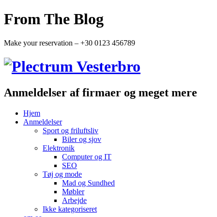
From The Blog
Make your reservation – +30 0123 456789
Anmeldelser af firmaer og meget mere
Hjem
Anmeldelser
Sport og friluftsliv
Biler og sjov
Elektronik
Computer og IT
SEO
Tøj og mode
Mad og Sundhed
Møbler
Arbejde
Ikke kategoriseret