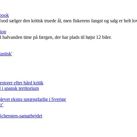
ebook
 sælger den kritisk truede ål, men fiskerens fangst og salg er helt lov
tion
il halvanden time på færgen, der har plads til højst 12 biler.
astisk'
storer efter hård kritik
i spansk territorium
vet ekstra sprængfarlig i Sverige
t’
 Schengen-samarbejdet