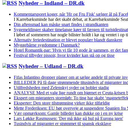
Nyheder – Indland – DR.dk
Kommentarsporet koger, når 'Hr og Fru Fisk' sælger ål på Fac
I Karrebæksminde har det skabt debat, at Karrebæksminde Seafood
Din aftensmad kan måske snart findes i strandkanten
Sygemeldinger skaber timelange køer til færgen til turistdestina
I løbet af sommeren har nogle bilister holdt i kø og ventet i op t
Alternativ feriedestination er blevet populær blandt danskere
Myggebårne sygdomme i Danmark?
Hotel Romantik-par: 'Hvis vi får 10 gode år sammen, er det fant
Festival tilbyder pissoir, hvor kvinder kan stå op og tisse
Nyheder – Udland – DR.dk
Fifas Infantino dropper planer om at sælge andele til private inve
BILLEDER På få dage strømmende titusindvis af migranter ind 
Utilfredsheden med Zelenskyj syder og bobler stadig
ANALYSE Med et valg lige rundt om hjørnet er Ceuta-krisen ble
Ekspert om migranters stormløb: To ting har skabt ‘magneteffek
Eksperter: Den store tilstrømning virker ikke tilfældig
Mette Frederiksen: EU bør overveje at suspendere Spanien fra
Vær opmærksom: Gamle billeder kan dukke op i en ny krise
Lars Løkke Rasmussen: 'Der må ikke gå hul på Europa igen'
Tusindvis af migranter er strømmet til spansk eksklave