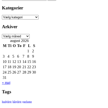
for:
Kategorier
Kategorier
Arkiver
Arkiver
august 2026
M
Ti
O
To
F
L
S
1
2
3
4
5
6
7
8
9
10
11
12
13
14
15
16
17
18
19
20
21
22
23
24
25
26
27
28
29
30
31
« maj
Tags
hudpleje
hårpleje
parfume