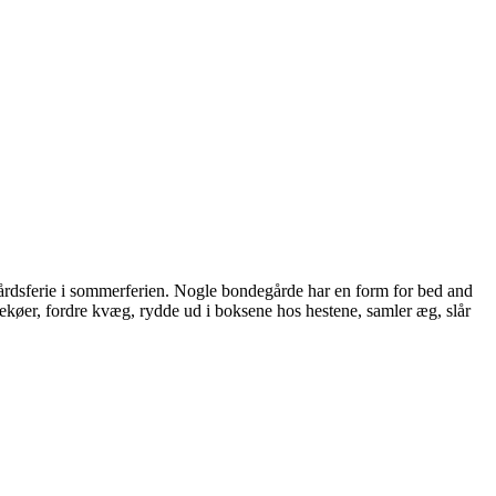
årdsferie i som
merferien. Nogle bondegårde har en form for bed and
ekøer, fordre kvæg, rydde ud i boksene hos hestene, samler æg, slår