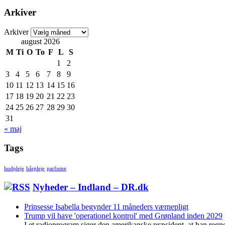
Arkiver
Arkiver
august 2026
M
Ti
O
To
F
L
S
1
2
3
4
5
6
7
8
9
10
11
12
13
14
15
16
17
18
19
20
21
22
23
24
25
26
27
28
29
30
31
« maj
Tags
hudpleje
hårpleje
parfume
Nyheder – Indland – DR.dk
Prinsesse Isabella begynder 11 måneders værnepligt
Trump vil have 'operationel kontrol' med Grønland inden 2029
I et radioprogram siger den amerikanske præsident, at han regn