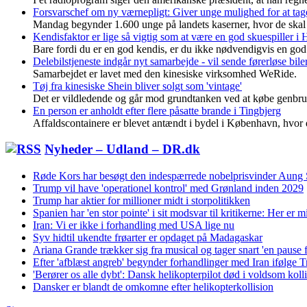
Forsvarschef om ny værnepligt: Giver unge mulighed for at tag
Mandag begynder 1.600 unge på landets kaserner, hvor de skal 
Kendisfaktor er lige så vigtig som at være en god skuespiller 
Bare fordi du er en god kendis, er du ikke nødvendigvis en go
Delebilstjeneste indgår nyt samarbejde - vil sende førerløse bil
Samarbejdet er lavet med den kinesiske virksomhed WeRide.
Tøj fra kinesiske Shein bliver solgt som 'vintage'
Det er vildledende og går mod grundtanken ved at købe genbrug
En person er anholdt efter flere påsatte brande i Tingbjerg
Affaldscontainere er blevet antændt i bydel i København, hvor d
Nyheder – Udland – DR.dk
Røde Kors har besøgt den indespærrede nobelprisvinder Aung
Trump vil have 'operationel kontrol' med Grønland inden 2029
Trump har aktier for millioner midt i storpolitikken
Spanien har 'en stor pointe' i sit modsvar til kritikerne: Her er 
Iran: Vi er ikke i forhandling med USA lige nu
Syv hidtil ukendte frøarter er opdaget på Madagaskar
Ariana Grande trækker sig fra musical og tager snart 'en pause f
Efter 'afblæst angreb' begynder forhandlinger med Iran ifølge 
'Berører os alle dybt': Dansk helikopterpilot død i voldsom kolli
Dansker er blandt de omkomne efter helikopterkollision