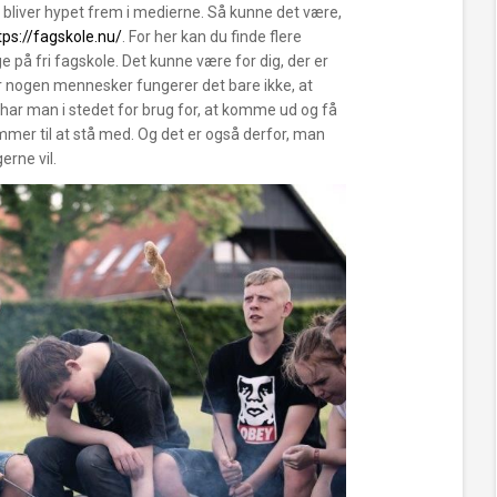
om bliver hypet frem i medierne. Så kunne det være,
tps://fagskole.nu/
. For her kan du finde flere
 på fri fagskole. Det kunne være for dig, der er
 For nogen mennesker fungerer det bare ikke, at
 har man i stedet for brug for, at komme ud og få
er til at stå med. Og det er også derfor, man
erne vil.