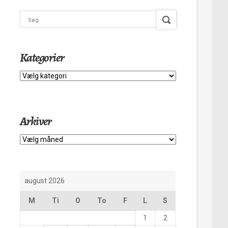
Kategorier
Kategorier
Arkiver
Arkiver
august 2026
M
Ti
O
To
F
L
S
1
2