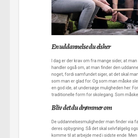
En uddannelse du elsker
I dag er der krav om fra mange sider, at ma
handler også om, at man finder den uddannel
noget, fordi samfundet siger, at det skal man
som man er glad for. Og som man måske slet i
en god ide, at undersøge muligheden her. Ford
traditionelle form for skolegang. Som måske 
Bliv det du drømmer om
De uddannelsesmuligheder man finder via fag
deres opbygning. Så det skal selvfølgelig 
komme til at arbejde med i sidste ende. Men 