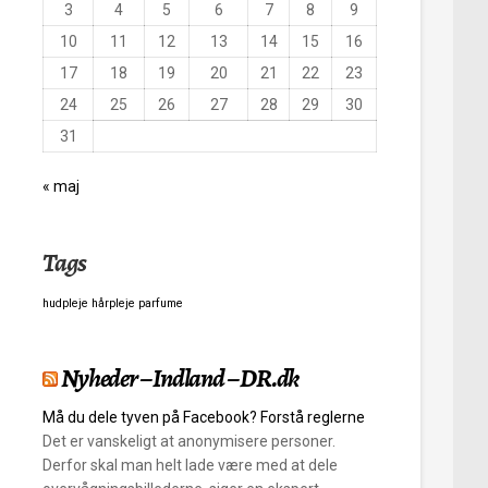
3
4
5
6
7
8
9
10
11
12
13
14
15
16
17
18
19
20
21
22
23
24
25
26
27
28
29
30
31
« maj
Tags
hudpleje
hårpleje
parfume
Nyheder – Indland – DR.dk
Må du dele tyven på Facebook? Forstå reglerne
Det er vanskeligt at anonymisere personer.
Derfor skal man helt lade være med at dele