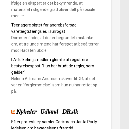
Ifølge en ekspert er det bekymrende, at
materialet i stigende grad bliver delt på sociale
medier.
Teenagere sigtet for angrebsforsøg
varetægtsfængsles i surrogat
Dommer finder, at der er begrundet mistanke
om, at tre unge mænd har forsøgt at begå terror
mod Hadsten Skole.
LA-folketingsmedlem glemte at registrere
bestyrelsespost: ’Hun har brudt de regler, som
gælder’
Helena Artmann Andresen skriver til DR, at det
var en ’forglemmelse’, som hun nu har rettet op
på.
Nyheder – Udland – DR.dk
Efter protestsejr samler Cockroach Janta Party
ledelsen om bevægelsens fremtid