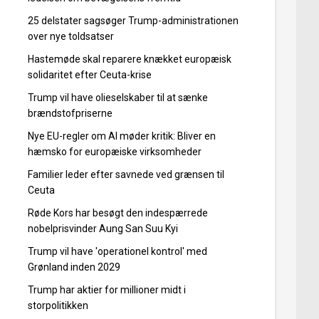
25 delstater sagsøger Trump-administrationen
over nye toldsatser
Hastemøde skal reparere knækket europæisk
solidaritet efter Ceuta-krise
Trump vil have olieselskaber til at sænke
brændstofpriserne
Nye EU-regler om AI møder kritik: Bliver en
hæmsko for europæiske virksomheder
Familier leder efter savnede ved grænsen til
Ceuta
Røde Kors har besøgt den indespærrede
nobelprisvinder Aung San Suu Kyi
Trump vil have 'operationel kontrol' med
Grønland inden 2029
Trump har aktier for millioner midt i
storpolitikken