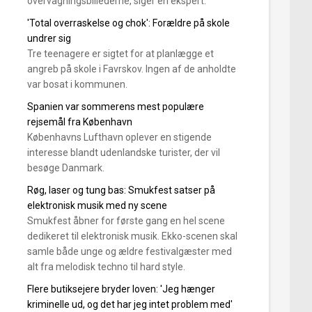
overvågningsbillederne, siger en ekspert.
'Total overraskelse og chok': Forældre på skole
undrer sig
Tre teenagere er sigtet for at planlægge et
angreb på skole i Favrskov. Ingen af de anholdte
var bosat i kommunen.
Spanien var sommerens mest populære
rejsemål fra København
Københavns Lufthavn oplever en stigende
interesse blandt udenlandske turister, der vil
besøge Danmark.
Røg, laser og tung bas: Smukfest satser på
elektronisk musik med ny scene
Smukfest åbner for første gang en hel scene
dedikeret til elektronisk musik. Ekko-scenen skal
samle både unge og ældre festivalgæster med
alt fra melodisk techno til hard style.
Flere butiksejere bryder loven: 'Jeg hænger
kriminelle ud, og det har jeg intet problem med'